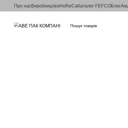
Про нас
Виробництво
HoReCa
Каталог FEFCO
Блог
Акц
-5%