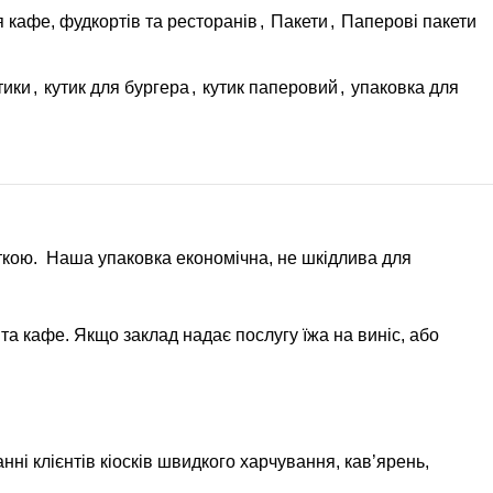
 кафе, фудкортів та ресторанів
,
Пакети
,
Паперові пакети
тики
,
кутик для бургера
,
кутик паперовий
,
упаковка для
еткою. Наша упаковка економічна, не шкідлива для
 та кафе. Якщо заклад надає послугу їжа на виніс, або
ні клієнтів кіосків швидкого харчування, кав’ярень,