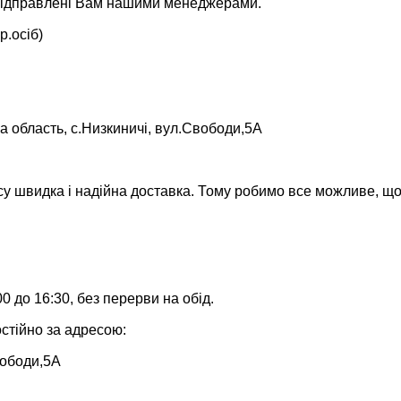
ь відправлені Вам нашими менеджерами.
р.осіб)
а область, с.Низкиничі, вул.Свободи,5А
су швидка і надійна доставка. Тому робимо все можливе, щ
0 до 16:30, без перерви на обід.
стійно за адресою:
вободи,5А