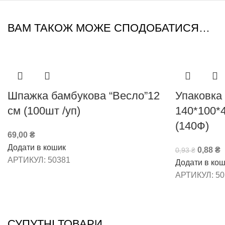
ВАМ ТАКОЖ МОЖЕ СПОДОБАТИСЯ…
-5%
Шпажка бамбукова “Весло”12
Упаковка 
см (100шт /уп)
140*100*
(140Ф)
69,00
₴
Додати в кошик
0,88
₴
0,93
₴
АРТИКУЛ:
50381
Додати в кош
АРТИКУЛ:
50
СУПУТНІ ТОВАРИ