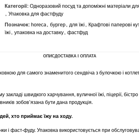
Категорії:
Одноразовий посуд та допоміжні матеріали для
,
Упаковка для фастфуду
Позначок:
horeca
,
бургер
,
для їжі
,
Крафтові паперові ку
їжі
,
упаковка на доставку
,
фастфуд
ОПИС
ДОСТАВКА І ОПЛАТА
ковкою для самого знаменитого сендвіча з булочкою і котл
закладі швидкого харчування, вуличної їжі, піцерії, бістро
івників зобов’язана бути дана продукція.
дей, хто приймає їжу на ходу.
ки і фаст-фуду. Упаковка використовується при обслуговуван