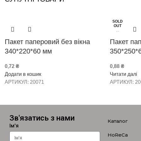
SOLD
OUT
Пакет паперовий без вікна
Пакет пап
340*220*60 мм
350*250*
0,72
₴
0,88
₴
Додати в кошик
Читати далі
АРТИКУЛ:
20071
АРТИКУЛ:
20
Зв'язатись з нами
Каталог
Ім'я
HoReCa