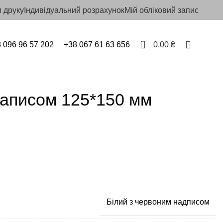
 друку
Індивідуальний розрахунок
Мій обліковий запис
0
 096 96 57 202
+38 067 61 63 656
0,00
₴
 написом 125*150 мм
Білий з червоним надписом