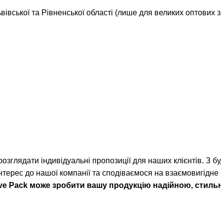
івської та Рівненської області (лише для великих оптових
озглядати індивідуальні пропозиції для наших клієнтів. З б
нтерес до нашої компанії та сподіваємося на взаємовигідне
к Ave Pack може зробити вашу продукцію надійною, стил