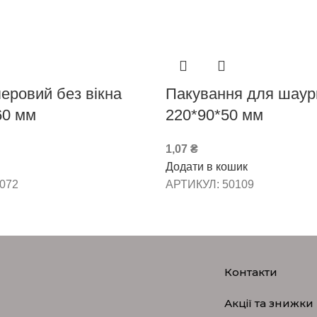
еровий без вікна
Пакування для шау
60 мм
220*90*50 мм
1,07
₴
Додати в кошик
072
АРТИКУЛ:
50109
Контакти
Акції та знижки