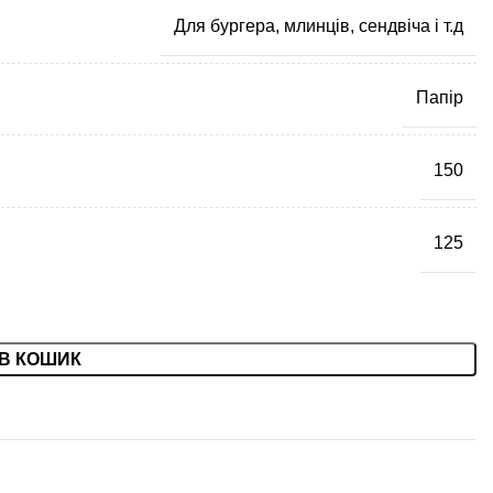
Для бургера, млинців, сендвіча і т.д
Папір
150
125
В КОШИК