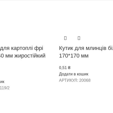
для картоплі фрі
Кутик для млинців б
40 мм жиростійкий
170*170 мм
0,51
₴
Додати в кошик
АРТИКУЛ:
20068
ик
119/2