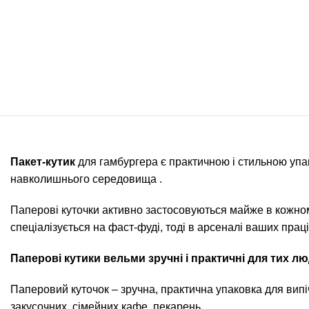
Пакет-кутик
для гамбургера є практичною і стильною упа
навколишнього середовища .
Паперові куточки активно застосовуються майже в кожному 
спеціалізується на фаст-фуді, тоді в арсеналі ваших прац
Паперові кутики вельми зручні і практичні для тих лю
Паперовий куточок – зручна, практична упаковка для випіч
закусочних, сімейних кафе, пекарень.