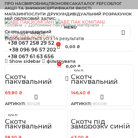
ПРО НАС
ВИРОБНИЦТВО
HORECA
КАТАЛОГ FEFCO
БЛОГ
АКЦІЇ ТА ЗНИЖКИ
СЕРТИФІКАТИ ЯКОСТІ
МАГАЗИН
ПОСЛУГИ ДРУКУ
ІНДИВІДУАЛЬНИЙ РОЗРАХУНОК
МІЙ ОБЛІКОВИЙ ЗАПИС
Головна
Допоміжні пакувальні матеріали
MENU
Скотч стандартний
Відображаються усі з 14 результатів
+38 067 258 29 52
0
0,00
₴
+38 096 96 57 202
+38 067 61 63 656
Show sidebar
фільтрувати
0
0,00
₴
SOLD
Скотч
Скотч
OUT
пакувальний
пакувальний
прозорий 48
прозорий 72 мм
мм*200 м 43 мкм
x 200 м 45 мкм
69,80
₴
146,40
₴
АРТИКУЛ:
80028
АРТИКУЛ:
80008
SOLD
Скотч
OUT
Скотч під
пакувальний
заморозку синій
прозорий 45
48*160м
мм*180 м 45 мкм
58,50
₴
43,00
₴