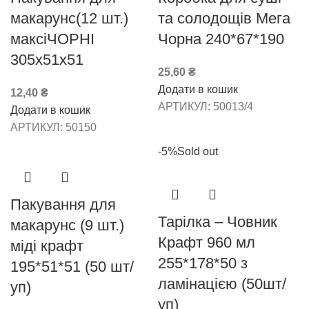
макарунс(12 шт.)
та солодощів Мега
максіЧОРНІ
Чорна 240*67*190
305х51х51
25,60
₴
Додати в кошик
12,40
₴
АРТИКУЛ:
50013/4
Додати в кошик
АРТИКУЛ:
50150
-5%
Sold out
Пакування для
Тарілка – Човник
макарунс (9 шт.)
Крафт 960 мл
міді крафт
255*178*50 з
195*51*51 (50 шт/
ламінацією (50шт/
уп)
уп)