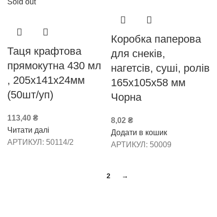
Sold out
Коробка паперова
Таця крафтова
для снеків,
прямокутна 430 мл
нагетсів, суші, ролів
, 205х141х24мм
165х105х58 мм
(50шт/уп)
Чорна
113,40
₴
8,02
₴
Читати далі
Додати в кошик
АРТИКУЛ:
50114/2
АРТИКУЛ:
50009
1
2
→