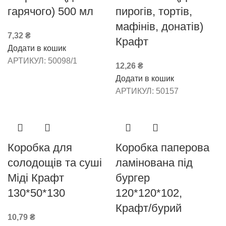
гарячого) 500 мл
пирогів, тортів,
мафінів, донатів)
7,32
₴
Крафт
Додати в кошик
АРТИКУЛ:
50098/1
12,26
₴
Додати в кошик
АРТИКУЛ:
50157
Коробка для
Коробка паперова
солодощів та суші
ламінована під
Міді Крафт
бургер
130*50*130
120*120*102,
Крафт/бурий
10,79
₴