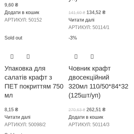
9,60
₴
Додати в кошик
134,52
₴
141,60
₴
АРТИКУЛ:
50152
Читати далі
АРТИКУЛ:
50114/1
Sold out
-3%
Упаковка для
Човник крафт
салатів крафт з
двосекційний
ПЕТ покриттям 750
320мл 110/50*84*32
мл
(125шт/уп)
8,15
₴
262,51
₴
270,63
₴
Читати далі
Додати в кошик
АРТИКУЛ:
50098/2
АРТИКУЛ:
50114/3