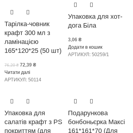
Упаковка для хот-
Тарілка-човник
дога Біла
крафт 300 мл з
3,06
₴
ламінацією
Додати в кошик
165*120*25 (50 шт)
АРТИКУЛ:
50259/1
72,39
₴
76,20
₴
Читати далі
АРТИКУЛ:
50114
Упаковка для
Подарункова
салатів крафт з PS
бонбоньєрка Максі
покриттям (для
161*161*70 (Для