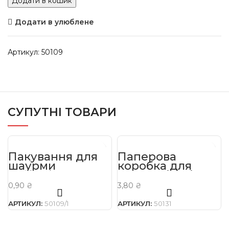
Додати в кошик
Додати в улюблене
Артикул:
50109
СУПУТНІ ТОВАРИ
Пакування для
Паперова
шаурми
коробка для
230*90*50 мм
картоплі фрі
(міні) чорна
0,90
₴
3,80
₴
85*68 мм 90 г
АРТИКУЛ:
50109/1
АРТИКУЛ:
50131