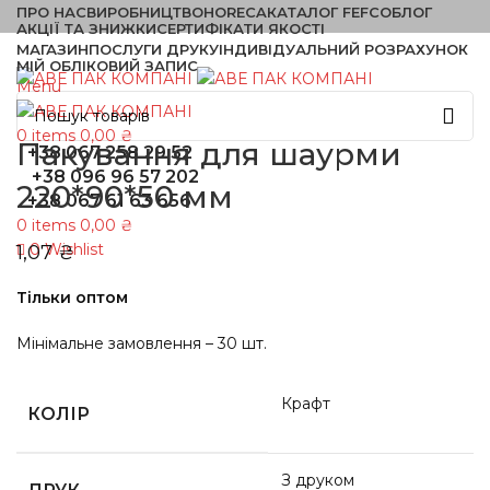
ПРО НАС
ВИРОБНИЦТВО
HORECA
КАТАЛОГ FEFCO
БЛОГ
АКЦІЇ ТА ЗНИЖКИ
СЕРТИФІКАТИ ЯКОСТІ
МАГАЗИН
ПОСЛУГИ ДРУКУ
ІНДИВІДУАЛЬНИЙ РОЗРАХУНОК
МІЙ ОБЛІКОВИЙ ЗАПИС
Menu
0
items
0,00
₴
Пакування для шаурми
+38 067 258 29 52
+38 096 96 57 202
220*90*50 мм
+38 067 61 63 656
0
items
0,00
₴
1,07
₴
0
Wishlist
Тільки оптом
Мінімальне замовлення – 30 шт.
Крафт
КОЛІР
З друком