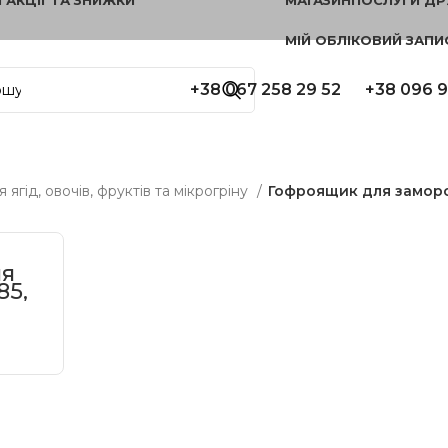
МІЙ ОБЛІКОВИЙ ЗАПИ
+38 067 258 29 52
+38 096 9
 ягід, овочів, фруктів та мікрогріну
Гофроящик для замор
ля
85,