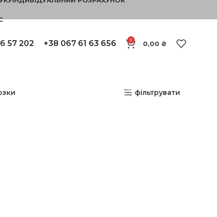
С
0
6 57 202
+38 067 61 63 656
0,00
₴
озки
фільтрувати