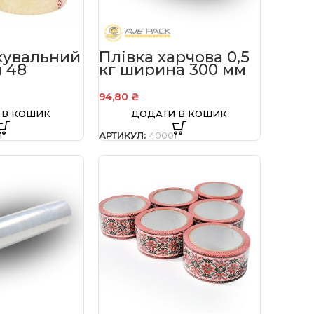
кувальний
Плівка харчова 0,5
 48
кг ширина 300 мм
 43 мкм
94,80
₴
 В КОШИК
ДОДАТИ В КОШИК
8
АРТИКУЛ:
40001