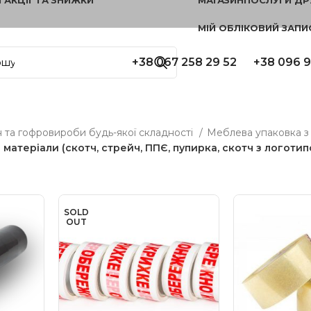
МІЙ ОБЛІКОВИЙ ЗАПИ
+38 067 258 29 52
+38 096 9
 та гофровироби будь-якої складності
Меблева упаковка з
 матеріали (скотч, стрейч, ППЄ, пупирка, скотч з логотип
SOLD
OUT