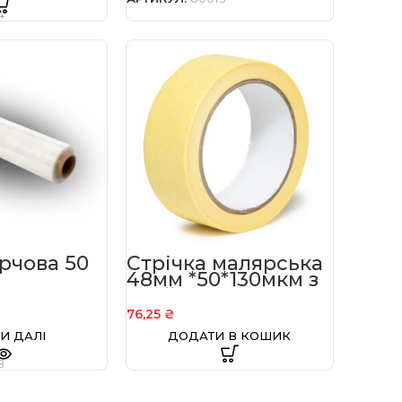
4
рчова 50
Стрічка малярська
48мм *50*130мкм з
клейовим шаром
76,25
₴
И ДАЛІ
ДОДАТИ В КОШИК
8