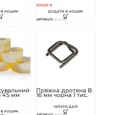
12 мкм 300 мм 2 кг
305,50
₴
брутто (втулка 0,12
 В КОШИК
ДОДАТИ В КОШИК
кг)
0
АРТИКУЛ:
80030
кувальний
Пряжка дротяна B
 45 мм
16 мм чорна 1 тис.
шт. в
шт.
ЧИТАТИ ДАЛІ
 В КОШИК
АРТИКУЛ:
80013