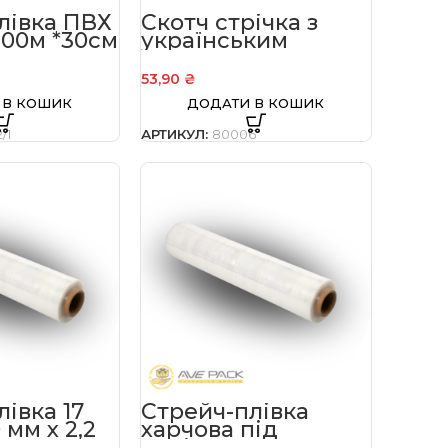
лівка ПВХ
Скотч стрічка з
200м *30см
українським
орнаментом
«Вишиванка» 48
53,90
₴
мм*60 м
 В КОШИК
ДОДАТИ В КОШИК
/1
АРТИКУЛ:
80006
івка 17
Стрейч-плівка
 мм х 2,2
харчова під
пекінську капусту