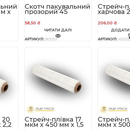
льний
Скотч пакувальний
Стрейч-п
м x
прозорий 45
харчова 
мм*180 м 45 мкм
*7,5 мкм
58,50
₴
206,00
₴
ЧИТАТИ ДАЛІ
ДОДАТИ
АРТИКУЛ:
80010
АРТИКУЛ:
40002
 20
Стрейч-плівка 17
Стрейч-пл
 2,2
мкм х 450 мм х 1,5
мкм х 500
кг
кг