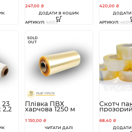
247,00
₴
420,00
₴
ИК
ДОДАТИ В КОШИК
ДОДАТИ
АРТИКУЛ:
40013
АРТИКУЛ:
4001
SOLD
OUT
 23
Плівка ПВХ
Скотч па
 2,2
харчова 1250 м
прозорий
ширина 400 мм
*200 м 12 
упаковці
1 150,00
₴
68,40
₴
ИК
ЧИТАТИ ДАЛІ
ДОДАТИ