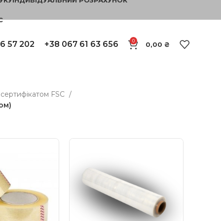
С
0
6 57 202
+38 067 61 63 656
0,00
₴
 сертифікатом FSC
ом)