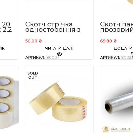
 20
Скотч стрічка
Скотч па
 2,2
одностороння з
прозорий
а
написом
мм*200 м
“ОБЕРЕЖНО
50,00
₴
69,80
₴
КРИХКЕ” 48 мм*54
ИК
ЧИТАТИ ДАЛІ
ДОДАТИ
м
АРТИКУЛ:
80007
АРТИКУЛ:
8002
SOLD
OUT