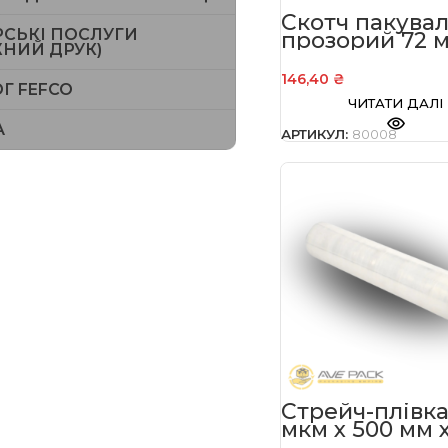
Скотч пакува
РСЬКІ ПОСЛУГИ
прозорий 72 м
ЖНИЙ ДРУК)
200 м 45 мкм
146,40
₴
Г FEFCO
ЧИТАТИ ДАЛІ
A
АРТИКУЛ:
80008
Стрейч-плівка
мкм х 500 мм х
кг