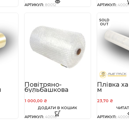
АРТИКУЛ:
80012
АРТИКУЛ:
4000
SOLD
OUT
Повітряно-
Плівка ха
м
бульбашкова
м
м
плівка 2-х шарова
40 мкм (100 м/
1 000,00
₴
23,70
₴
рулон,ширина 1,00
ДОДАТИ В КОШИК
ЧИТАТ
м)
АРТИКУЛ:
40016
АРТИКУЛ:
4000