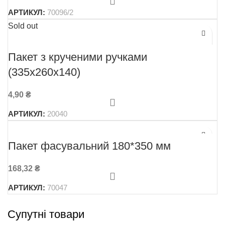
АРТИКУЛ:
70096/2
Sold out
Пакет з крученими ручками
(335х260х140)
4,90
₴
АРТИКУЛ:
20040
Пакет фасувальний 180*350 мм
168,32
₴
АРТИКУЛ:
70047
Супутні товари