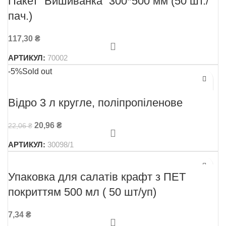
Пакет “Вишиванка” 300*500 мм (50 шт./
пач.)
117,30
₴
АРТИКУЛ:
70002
-5%
Sold out
Відро 3 л кругле, поліпропіленове
20,96
₴
22,06
₴
АРТИКУЛ:
30098/1
Упаковка для салатів крафт з ПЕТ
покриттям 500 мл ( 50 шт/уп)
7,34
₴