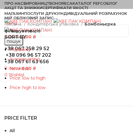
ПРО НАС
ВИРОБНИЦТВО
HORECA
КАТАЛОГ FEFCO
БЛОГ
АКЦІЇ ТА ЗНИЖКИ
СЕРТИФІКАТИ ЯКОСТІ
МАГАЗИН
ПОСЛУГИ ДРУКУ
ІНДИВІДУАЛЬНИЙ РОЗРАХУНОК
МІЙ ОБЛІКОВИЙ ЗАПИС
Menu
Головна
Кондитерська упаковка
Бомбоньєрка
фільтрувати
SORT BY
0
items
0,00
₴
пошук
+38 067 258 29 52
Popularity
+38 096 96 57 202
Average rating
+38 067 61 63 656
0
items
0,00
₴
Newness
0
Wishlist
Price: low to high
Price: high to low
PRICE FILTER
All