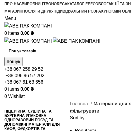
ПРО НАС
ВИРОБНИЦТВО
HORECA
КАТАЛОГ FEFCO
БЛОГ
АКЦІЇ ТА З
МАГАЗИН
ПОСЛУГИ ДРУКУ
ІНДИВІДУАЛЬНИЙ РОЗРАХУНОК
МІЙ ОБЛ
Menu
0
items
0,00
₴
пошук
+38 067 258 29 52
+38 096 96 57 202
+38 067 61 63 656
0
items
0,00
₴
0
Wishlist
Головна
Матеріали для 
фільтрувати
ПІЦЕРІЙНА, СУШІЙНА ТА
БУРГЕРНА УПАКОВКА
Sort by
ОДНОРАЗОВИЙ ПОСУД ТА
ДОПОМІЖНІ МАТЕРІАЛИ ДЛЯ
КАФЕ, ФУДКОРТІВ ТА
Popularity