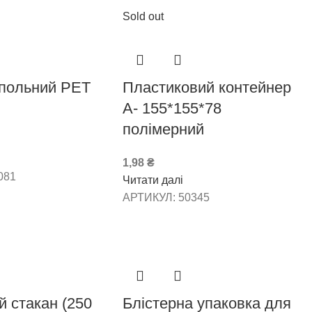
Sold out
упольний РЕТ
Пластиковий контейнер
А- 155*155*78
полімерний
1,98
₴
081
Читати далі
АРТИКУЛ:
50345
 стакан (250
Блістерна упаковка для