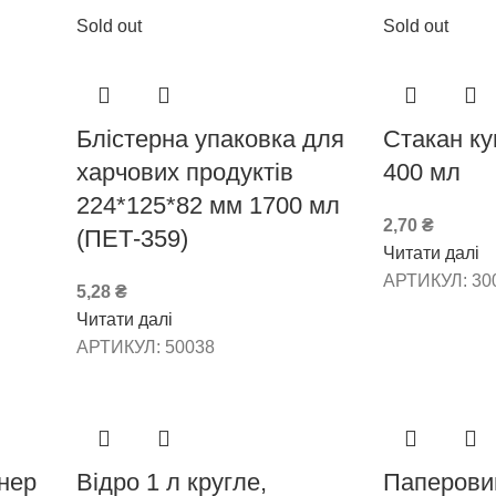
Sold out
Sold out
Блістерна упаковка для
Стакан к
харчових продуктів
400 мл
224*125*82 мм 1700 мл
2,70
₴
(ПЕТ-359)
Читати далі
АРТИКУЛ:
30
5,28
₴
Читати далі
АРТИКУЛ:
50038
нер
Відро 1 л кругле,
Паперовий