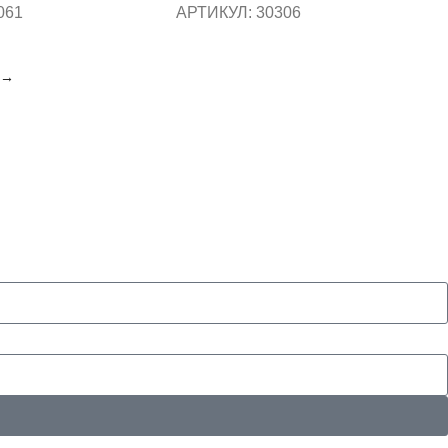
061
АРТИКУЛ:
30306
→