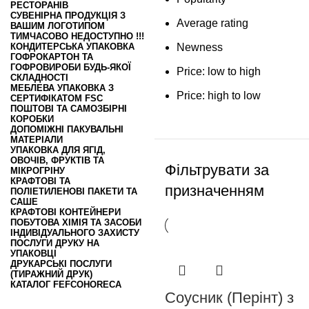
РЕСТОРАНІВ
СУВЕНІРНА ПРОДУКЦІЯ З
Average rating
ВАШИМ ЛОГОТИПОМ
ТИМЧАСОВО НЕДОСТУПНО !!!
КОНДИТЕРСЬКА УПАКОВКА
Newness
ГОФРОКАРТОН ТА
ГОФРОВИРОБИ БУДЬ-ЯКОЇ
Price: low to high
СКЛАДНОСТІ
МЕБЛЕВА УПАКОВКА З
Price: high to low
СЕРТИФІКАТОМ FSC
ПОШТОВІ ТА САМОЗБІРНІ
КОРОБКИ
ДОПОМІЖНІ ПАКУВАЛЬНІ
МАТЕРІАЛИ
УПАКОВКА ДЛЯ ЯГІД,
ОВОЧІВ, ФРУКТІВ ТА
Фільтрувати за
МІКРОГРІНУ
КРАФТОВІ ТА
призначенням
ПОЛІЕТИЛЕНОВІ ПАКЕТИ ТА
САШЕ
КРАФТОВІ КОНТЕЙНЕРИ
ПОБУТОВА ХІМІЯ ТА ЗАСОБИ
ІНДИВІДУАЛЬНОГО ЗАХИСТУ
ПОСЛУГИ ДРУКУ НА
УПАКОВЦІ
ДРУКАРСЬКІ ПОСЛУГИ
(ТИРАЖНИЙ ДРУК)
КАТАЛОГ FEFCO
HORECA
Соусник (Перінт) з