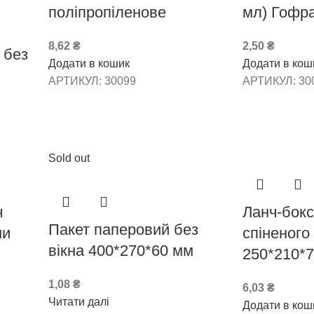
поліпропіленове
мл) Гофр
8,62
₴
2,50
₴
 без
Додати в кошик
Додати в кош
АРТИКУЛ:
30099
АРТИКУЛ:
30
Sold out
ч
Ланч-бокс
Пакет паперовий без
ни
спіненого
вікна 400*270*60 мм
250*210*7
1,08
₴
6,03
₴
Читати далі
Додати в кош