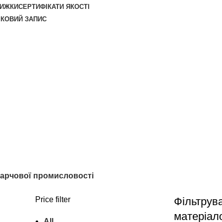
НИЖКИ
СЕРТИФІКАТИ ЯКОСТІ
ІКОВИЙ ЗАПИС
харчової промисловості
Price filter
Фільтрув
матеріал
All