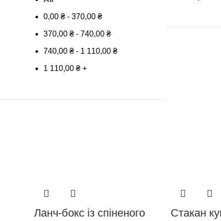
0,00
₴
-
370,00
₴
370,00
₴
-
740,00
₴
740,00
₴
-
1 110,00
₴
1 110,00
₴
+
Ланч-бокс із спіненого
Стакан к