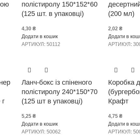
кою
полістиролу 150*152*60
десертни
(125 шт. в упаковці)
(200 мл)
4,30
₴
2,02
₴
Додати в кошик
Додати в кош
АРТИКУЛ:
50112
АРТИКУЛ:
30
нер
Ланч-бокс із спіненого
Коробка д
полістиролу 240*150*70
(бургербо
 г
(125 шт в упаковці)
Крафт
5,25
₴
4,75
₴
Додати в кошик
Додати в кош
АРТИКУЛ:
50062
АРТИКУЛ:
50