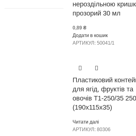
нероздільною криш
прозорий 30 мл
0,89
₴
Додати в кошик
АРТИКУЛ:
50041/1
Пластиковий контей
для ягід, фруктів та
овочів Т1-250/35 250
(190х115х35)
Читати далі
АРТИКУЛ:
80306