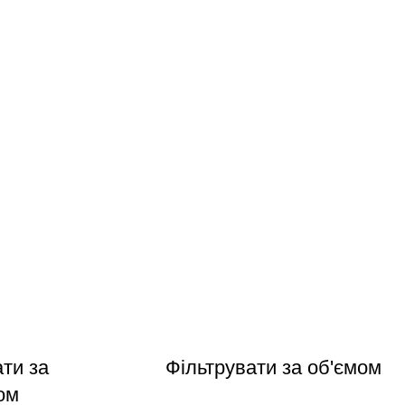
ати за
Фільтрувати за об'ємом
ом