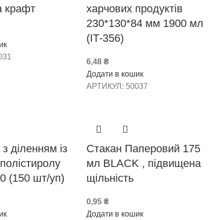
а крафт
харчових продуктів
230*130*84 мм 1900 мл
(ІТ-356)
ик
031
6,48
₴
Додати в кошик
АРТИКУЛ:
50037
 з діленням із
Стакан Паперовий 175
 полістиролу
мл BLACK , підвищена
0 (150 шт/уп)
щільність
0,95
₴
ик
Додати в кошик