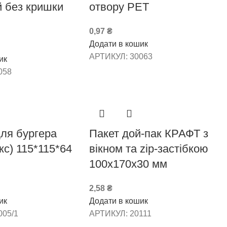
й без кришки
отвору РЕТ
0,97
₴
Додати в кошик
АРТИКУЛ:
30063
ик
058
ля бургера
Пакет дой-пак КРАФТ з
кс) 115*115*64
вікном та zip-застібкою
100х170х30 мм
2,58
₴
ик
Додати в кошик
005/1
АРТИКУЛ:
20111