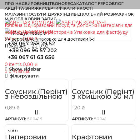
ПРО НАС
ВИРОБНИЦТВО
HORECA
КАТАЛОГ FEFCO
БЛОГ
АКЦІЇ ТА ЗНИЖКИ
СЕРТИФІКАТИ ЯКОСТІ
МАГАЗИН
ПОСЛУГИ ДРУКУ
ІНДИВІДУАЛЬНИЙ РОЗРАХУНОК
МІЙ ОБЛІКОВИЙ ЗАПИС
Menu
Головна
Одноразовий посуд та допоміжні матеріали для
кафе, фудкортів та ресторанів
Упаковка для фастфуду
0
items
0,00
₴
Універсальна упаковка для доставки їжі
+38 067 258 29 52
Показано 1–20 із 92
+38 096 96 57 202
+38 067 61 63 656
0
items
0,00
₴
Show sidebar
0
Wishlist
фільтрувати
Соусник (Перінт)
Соусник (Перінт)
з нероздільною
з кришкою 50 мл
кришкою
прозорий 30 мл
0,89
₴
1,20
₴
АРТИКУЛ:
50041/1
АРТИКУЛ:
50041
SOLD
Паперовий
OUT
Крафтовий