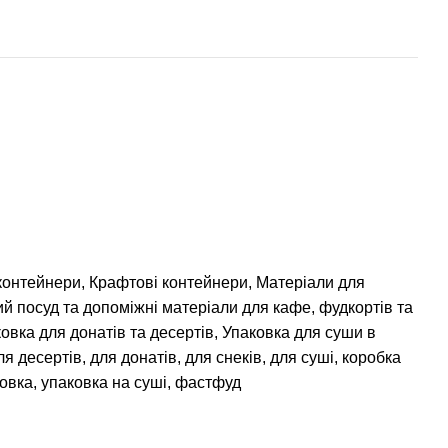
контейнери
,
Крафтові контейнери
,
Матеріали для
й посуд та допоміжні матеріали для кафе, фудкортів та
овка для донатів та десертів
,
Упаковка для суши в
ля десертів
,
для донатів
,
для снеків
,
для суші
,
коробка
овка
,
упаковка на суші
,
фастфуд