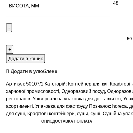
48
ВИСОТА, ММ
Додати в кошик
Додати в улюблене
Артикул:
50107/1
Категорій:
Контейнер для їжі
,
Крафтові 
харчової промисловості
,
Одноразовий посуд
,
Одноразови
ресторанів
,
Універсальна упаковка для доставки їжі
,
Упак
асортименті
,
Упаковка для фастфуду
Позначок:
horeca
,
д
для суші
,
Крафтові контейнери
,
суши
,
суші
,
Сушійна упак
ОПИС
ДОСТАВКА І ОПЛАТА