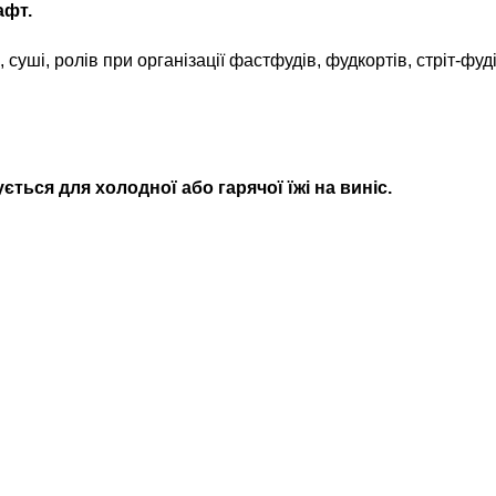
афт.
, суші, ролів при організації фастфудів, фудкортів, стріт-фуд
ється для холодної або гарячої їжі на виніс.