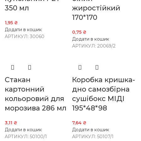
350 мл
жиростійкий
170*170
1,95
₴
Додати в кошик
0,75
₴
АРТИКУЛ:
30060
Додати в кошик
АРТИКУЛ:
20069/2
Стакан
Коробка кришка-
картонний
дно самозбірна
кольоровий для
сушібокс МІДІ
морозива 286 мл
195*48*98
3,11
₴
7,64
₴
Додати в кошик
Додати в кошик
АРТИКУЛ:
50100/1
АРТИКУЛ:
50107/1