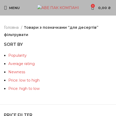
0
MENU
0,00
₴
Головна
Товари з позначками “для десертів”
фільтрувати
SORT BY
Popularity
Average rating
Newness
Price: low to high
Price: high to low
PRICE FILTER