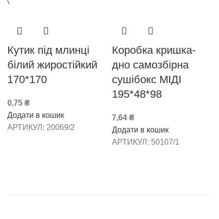
Кутик під млинці
Коробка кришка-
білий жиростійкий
дно самозбірна
170*170
сушібокс МІДІ
195*48*98
0,75
₴
Додати в кошик
7,64
₴
АРТИКУЛ:
20069/2
Додати в кошик
АРТИКУЛ:
50107/1