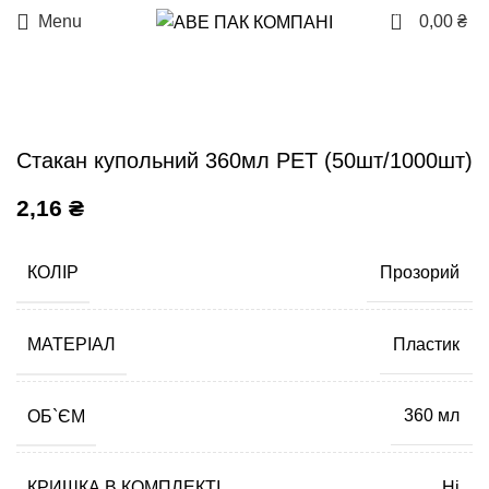
0
Menu
0,00
₴
Стакан купольний 360мл PET (50шт/1000шт)
2,16
₴
КОЛІР
Прозорий
МАТЕРІАЛ
Пластик
ОБ`ЄМ
360 мл
КРИШКА В КОМПЛЕКТІ
Ні