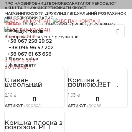
ПРО НАС
ВИРОБНИЦТВО
HORECA
КАТАЛОГ FEFCO
БЛОГ
АКЦІЇ ТА ЗНИЖКИ
СЕРТИФІКАТИ ЯКОСТІ
МАГАЗИН
ПОСЛУГИ ДРУКУ
ІНДИВІДУАЛЬНИЙ РОЗРАХУНОК
МІЙ ОБЛІКОВИЙ ЗАПИС
Menu
Головна
Товари з позначками “кришка до купольних
стаканів”
0
items
0,00
₴
Відображаються усі з 3 результатів
+38 067 258 29 52
+38 096 96 57 202
+38 067 61 63 656
Show sidebar
0
items
0,00
₴
фільтрувати
0
Wishlist
Стакан
Кришка з
купольний
поїлкою PET
360мл PET
(100шт/1000шт)
(50шт/1000шт)
2,16
₴
1,03
₴
АРТИКУЛ:
30060/1
АРТИКУЛ:
30088
Кришка плоска з
розрізом, РЕТ