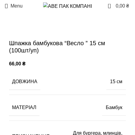
0
Menu
0,00
₴
Sold out
Шпажка бамбукова “Весло ” 15 см
(100шт/уп)
66,00
₴
ДОВЖИНА
15 см
МАТЕРІАЛ
Бамбук
Для бургера, млинців,