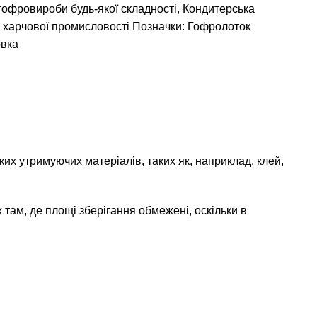
гофровироби будь-якої складності
,
Кондитерська
 харчової промисловості
Позначки:
Гофролоток
овка
их утримуючих матеріалів, таких як, наприклад, клей,
ж там, де площі зберігання обмежені, оскільки в