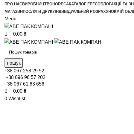
0
0
ПРО НАС
ВИРОБНИЦТВО
HORECA
КАТАЛОГ FEFCO
БЛОГ
АКЦІЇ ТА З
МАГАЗИН
ПОСЛУГИ ДРУКУ
ІНДИВІДУАЛЬНИЙ РОЗРАХУНОК
МІЙ ОБЛ
Menu
0,00
₴
пошук
+38 067 258 29 52
+38 096 96 57 202
+38 067 61 63 656
0,00
₴
0
Wishlist