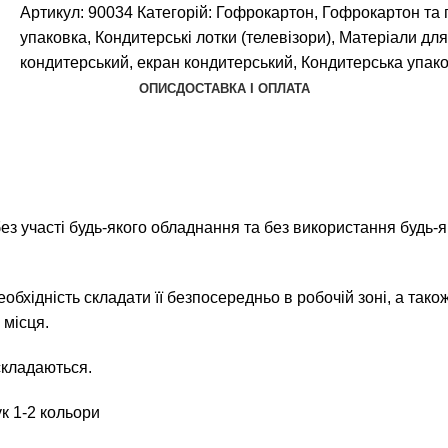
Артикул:
90034
Категорій:
Гофрокартон
,
Гофрокартон та 
упаковка
,
Кондитерські лотки (телевізори)
,
Матеріали для
кондитерський
,
екран кондитерський
,
Кондитерська упак
ОПИС
ДОСТАВКА І ОПЛАТА
з участі будь-якого обладнання та без використання будь-як
обхідність складати її безпосередньо в робочій зоні, а тако
 місця.
складаються.
к 1-2 кольори