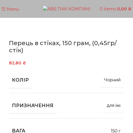
0
items
0,00
₴
Menu
Перець в стіках, 150 грам, (0,45гр/
стік)
82,80
₴
КОЛІР
Чорний
ПРИЗНАЧЕННЯ
для їжі
ВАГА
150 г