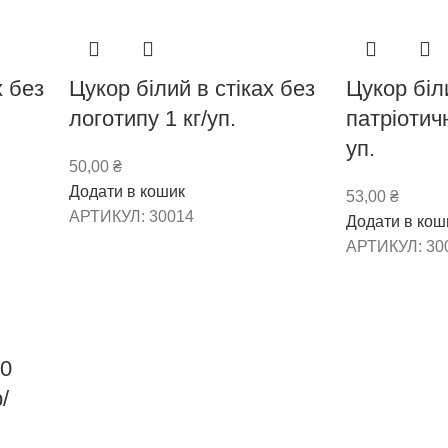
х без
Цукор білий в стіках без
Цукор біл
логотипу 1 кг/уп.
патріотичн
уп.
50,00
₴
Додати в кошик
53,00
₴
АРТИКУЛ:
30014
Додати в кош
АРТИКУЛ:
30
30
/