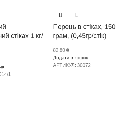
ий
Перець в стіках, 150
ий стіках 1 кг/
грам, (0,45гр/стік)
82,80
₴
Додати в кошик
АРТИКУЛ:
30072
ик
014/1