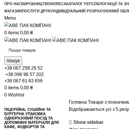
ПРО НАС
ВИРОБНИЦТВО
HORECA
КАТАЛОГ FEFCO
БЛОГ
АКЦІЇ ТА З
МАГАЗИН
ПОСЛУГИ ДРУКУ
ІНДИВІДУАЛЬНИЙ РОЗРАХУНОК
МІЙ ОБЛ
Menu
0
items
0,00
₴
пошук
+38 067 258 29 52
+38 096 96 57 202
+38 067 61 63 656
0
items
0,00
₴
0
Wishlist
Головна
Товари з позначкам
Відображаються усі з 5 резу
ПІЦЕРІЙНА, СУШІЙНА ТА
БУРГЕРНА УПАКОВКА
ОДНОРАЗОВИЙ ПОСУД ТА
Show sidebar
ДОПОМІЖНІ МАТЕРІАЛИ ДЛЯ
КАФЕ, ФУДКОРТІВ ТА