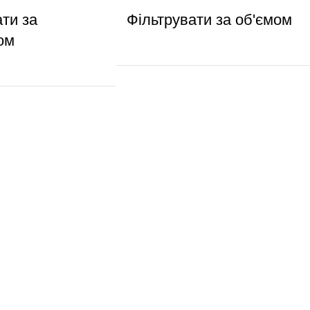
ати за
Фільтрувати за об'ємом
ом