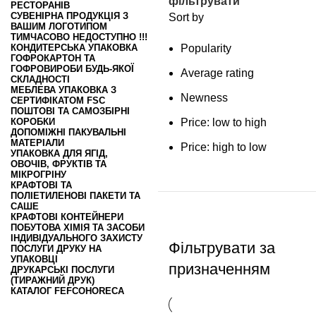
фільтрувати
РЕСТОРАНІВ
СУВЕНІРНА ПРОДУКЦІЯ З
Sort by
ВАШИМ ЛОГОТИПОМ
ТИМЧАСОВО НЕДОСТУПНО !!!
КОНДИТЕРСЬКА УПАКОВКА
Popularity
ГОФРОКАРТОН ТА
ГОФРОВИРОБИ БУДЬ-ЯКОЇ
Average rating
СКЛАДНОСТІ
МЕБЛЕВА УПАКОВКА З
Newness
СЕРТИФІКАТОМ FSC
ПОШТОВІ ТА САМОЗБІРНІ
КОРОБКИ
Price: low to high
ДОПОМІЖНІ ПАКУВАЛЬНІ
МАТЕРІАЛИ
Price: high to low
УПАКОВКА ДЛЯ ЯГІД,
ОВОЧІВ, ФРУКТІВ ТА
МІКРОГРІНУ
КРАФТОВІ ТА
ПОЛІЕТИЛЕНОВІ ПАКЕТИ ТА
САШЕ
КРАФТОВІ КОНТЕЙНЕРИ
ПОБУТОВА ХІМІЯ ТА ЗАСОБИ
ІНДИВІДУАЛЬНОГО ЗАХИСТУ
Фільтрувати за
ПОСЛУГИ ДРУКУ НА
УПАКОВЦІ
призначенням
ДРУКАРСЬКІ ПОСЛУГИ
(ТИРАЖНИЙ ДРУК)
КАТАЛОГ FEFCO
HORECA