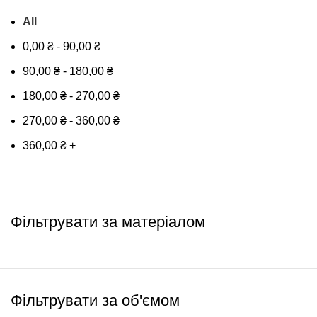
All
0,00
₴
-
90,00
₴
90,00
₴
-
180,00
₴
180,00
₴
-
270,00
₴
270,00
₴
-
360,00
₴
360,00
₴
+
Фільтрувати за матеріалом
Фільтрувати за об'ємом