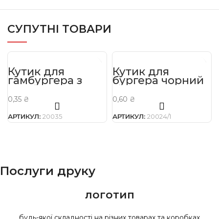
СУПУТНІ ТОВАРИ
Кутик для
Кутик для
гамбургера з
бургера чорний
друком
з написом
(150х125х0)
150*150 мм
0,35
₴
0,60
₴
АРТИКУЛ:
20035
АРТИКУЛ:
20024/1
Послуги друку
логотип
будь-якої складності на різних товарах та коробках