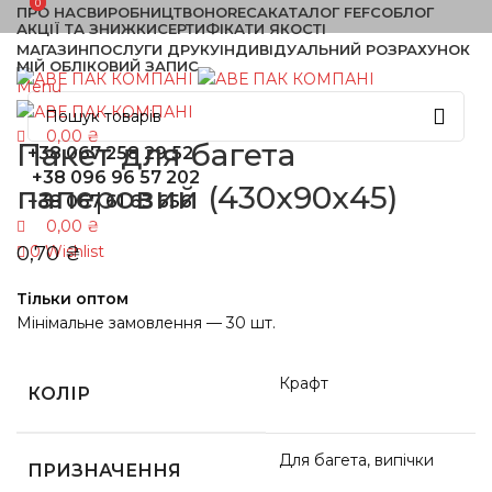
0
0
ПРО НАС
ВИРОБНИЦТВО
HORECA
КАТАЛОГ FEFCO
БЛОГ
АКЦІЇ ТА ЗНИЖКИ
СЕРТИФІКАТИ ЯКОСТІ
МАГАЗИН
ПОСЛУГИ ДРУКУ
ІНДИВІДУАЛЬНИЙ РОЗРАХУНОК
МІЙ ОБЛІКОВИЙ ЗАПИС
Menu
0,00
₴
Пакет для багета
+38 067 258 29 52
+38 096 96 57 202
паперовий (430х90х45)
+38 067 61 63 656
0,00
₴
0,70
₴
0
Wishlist
Тільки оптом
Мінімальне замовлення — 30 шт.
Крафт
КОЛІР
Для багета, випічки
ПРИЗНАЧЕННЯ