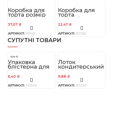
S
Коробка для
Коробка для
У
торта розмір
торта
б
300х300х400
самозбірна
т
мм.
розмір
1 
37,07
₴
22,47
₴
11
250х250х200
мм.
АРТИКУЛ:
90061
АРТИКУЛ:
90062
АР
СУПУТНІ ТОВАРИ
SOLD
OUT
Упаковка
Лоток
Л
блістерна для
кондитерський
к
торта кругла з
білий
б
темним дном
380*290*95
2
6,40
₴
9,88
₴
6,
на 0,5 кг
Т-22Б, профіль
Т
В
Е
АРТИКУЛ:
50044
АРТИКУЛ:
90045
АР
(кондитерська
(
коробка)
к