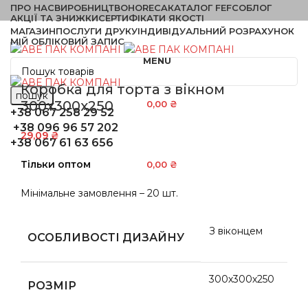
ПРО НАС
ВИРОБНИЦТВО
HORECA
КАТАЛОГ FEFCO
БЛОГ
АКЦІЇ ТА ЗНИЖКИ
СЕРТИФІКАТИ ЯКОСТІ
МАГАЗИН
ПОСЛУГИ ДРУКУ
ІНДИВІДУАЛЬНИЙ РОЗРАХУНОК
МІЙ ОБЛІКОВИЙ ЗАПИС
MENU
Коробка для торта з вікном
пошук
300х300х250
0,00
₴
+38 067 258 29 52
+38 096 96 57 202
29,09
₴
+38 067 61 63 656
Тільки оптом
0,00
₴
Мінімальне замовлення – 20 шт.
З віконцем
ОСОБЛИВОСТІ ДИЗАЙНУ
300х300х250
РОЗМІР