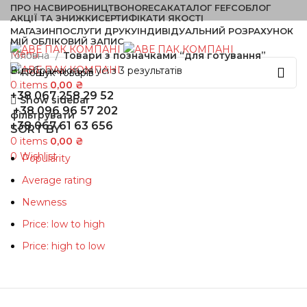
ПРО НАС
ВИРОБНИЦТВО
HORECA
КАТАЛОГ FEFCO
БЛОГ
АКЦІЇ ТА ЗНИЖКИ
СЕРТИФІКАТИ ЯКОСТІ
МАГАЗИН
ПОСЛУГИ ДРУКУ
ІНДИВІДУАЛЬНИЙ РОЗРАХУНОК
МІЙ ОБЛІКОВИЙ ЗАПИС
Menu
Головна
Товари з позначками “для готування”
Відображаються усі з 3 результатів
0
items
0,00
₴
+38 067 258 29 52
Show sidebar
+38 096 96 57 202
фільтрувати
+38 067 61 63 656
SORT BY
0
items
0,00
₴
0
Wishlist
Popularity
Average rating
Newness
Price: low to high
Price: high to low