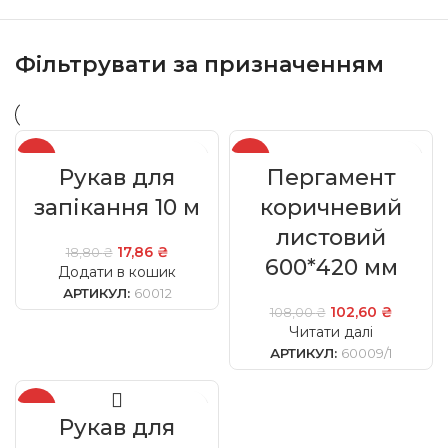
Фільтрувати за призначенням
-5%
-5%
Рукав для
Пергамент
SOLD
запікання 10 м
коричневий
OUT
листовий
17,86
₴
18,80
₴
600*420 мм
Додати в кошик
АРТИКУЛ:
60012
102,60
₴
108,00
₴
Читати далі
АРТИКУЛ:
60009/1
-5%
Рукав для