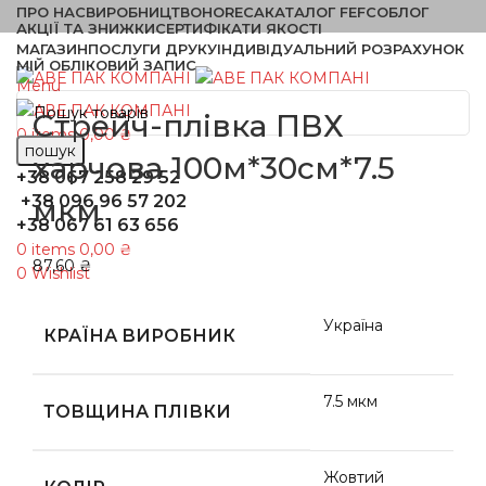
ПРО НАС
ВИРОБНИЦТВО
HORECA
КАТАЛОГ FEFCO
БЛОГ
АКЦІЇ ТА ЗНИЖКИ
СЕРТИФІКАТИ ЯКОСТІ
МАГАЗИН
ПОСЛУГИ ДРУКУ
ІНДИВІДУАЛЬНИЙ РОЗРАХУНОК
МІЙ ОБЛІКОВИЙ ЗАПИС
Menu
Стрейч-плівка ПВХ
0
items
0,00
₴
пошук
харчова 100м*30см*7.5
+38 067 258 29 52
+38 096 96 57 202
мкм
+38 067 61 63 656
0
items
0,00
₴
87,60
₴
0
Wishlist
Україна
КРАЇНА ВИРОБНИК
7.5 мкм
ТОВЩИНА ПЛІВКИ
Жовтий