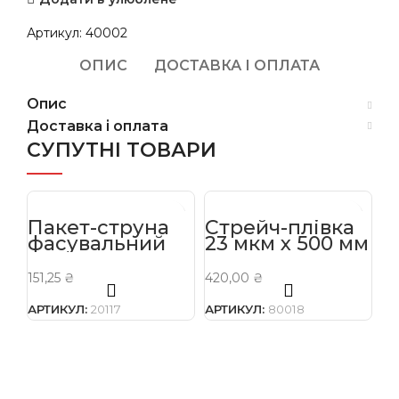
Артикул:
40002
ОПИС
ДОСТАВКА І ОПЛАТА
Опис
Доставка і оплата
СУПУТНІ ТОВАРИ
Пакет-струна
Стрейч-плівка
С
фасувальний
23 мкм х 500 мм
м
200*300 мм 1уп.
х 2,2 кг
*
100 шт.
к
151,25
₴
420,00
₴
33
ш
АРТИКУЛ:
20117
АРТИКУЛ:
80018
АР