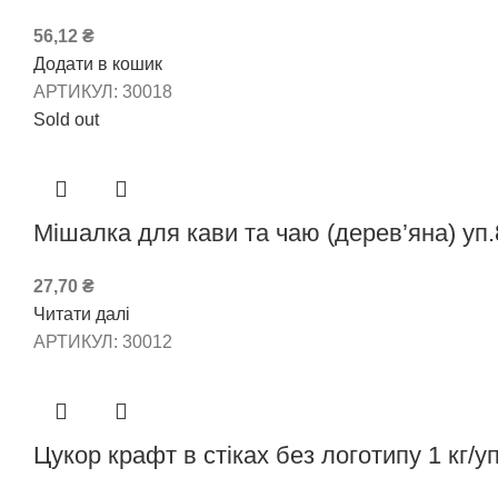
56,12
₴
Додати в кошик
АРТИКУЛ:
30018
Sold out
Мішалка для кави та чаю (дерев’яна) уп
27,70
₴
Читати далі
АРТИКУЛ:
30012
Цукор крафт в стіках без логотипу 1 кг/уп