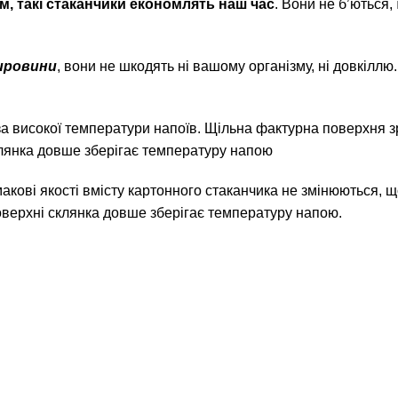
м, такі стаканчики економлять наш час
. Вони не б’ються,
сировини
, вони не шкодять ні вашому організму, ні довкіллю
 високої температури напоїв. Щільна фактурна поверхня зр
клянка довше зберігає температуру напою
кові якості вмісту картонного стаканчика не змінюються,
оверхні склянка довше зберігає температуру напою.