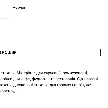
Чорний
В КОШИК
 стакани
,
Матеріали для харчової промисловості
,
еріали для кафе, фудкортів та ресторанів
,
Одноразові
такани
,
двошарові стакани
,
для гарячих напоїв
,
для
фастфуд