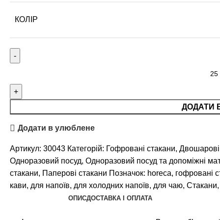
КОЛІР
ДОДАТИ 
Додати в улюблене
Артикул:
30043
Категорій:
Гофровані стакани
,
Двошарові
Одноразовий посуд
,
Одноразовий посуд та допоміжні мат
стакани
,
Паперові стакани
Позначок:
horeca
,
гофровані с
кави
,
для напоїв
,
для холодних напоїв
,
для чаю
,
Стакани
,
ОПИС
ДОСТАВКА І ОПЛАТА