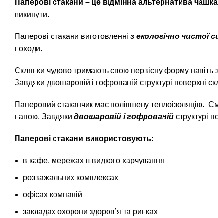
Паперові стакани – це відмінна альтернатива чашка
викинути.
Паперові стакани виготовленні
з
екологічно чистої 
походи.
Склянки чудово тримають свою первісну форму навіть за
Завдяки двошаровій і гофрованій структурі поверхні с
Паперовий стаканчик має поліпшену теплоізоляцію. Сма
напою. Завдяки
двошаровій і гофрованій
структурі п
Паперові стакани використовують:
в кафе, мережах швидкого харчування
розважальних комплексах
офісах компаній
закладах охорони здоров’я та ринках