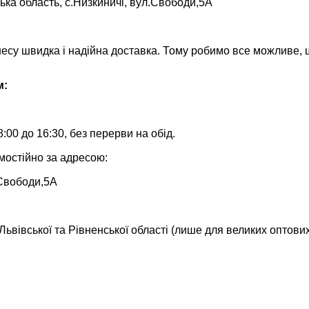
ька область, с.Низкиничі, вул.Свободи,5А
несу швидка і надійна доставка. Тому робимо все можливе,
м:
:00 до 16:30, без перерви на обід.
мостійно за адресою:
.Свободи,5А
ьвівської та Рівненської області (лише для великих оптови