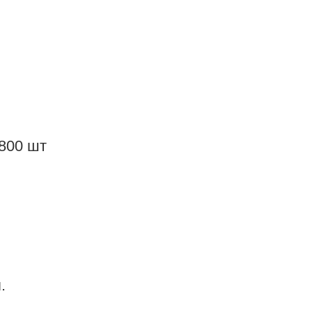
.800 шт
.