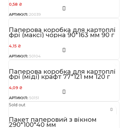
0,58
₴
АРТИКУЛ:
20039
Паперова коробка для картоплі
фрі (максі) чорна 90*163 мм 90 г
4,15
₴
АРТИКУЛ:
50104
Паперова коробка для картоплі
фрі (міді) крафт 77*121 мм 120 г
4,09
₴
АРТИКУЛ:
50151
Sold out
Пакет паперовий з вікном
290*100*40 мм