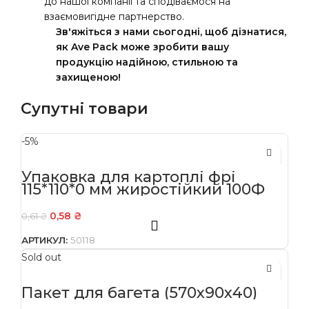
до нашої компанії та сподіваємося на
взаємовигідне партнерство.
Зв'яжіться з нами сьогодні, щоб дізнатися,
як Ave Pack може зробити вашу
продукцію надійною, стильною та
захищеною!
Супутні товари
-5%
Упаковка для картоплі фрі
115*110*0 мм жиростійкий 100Ф
0,58
₴
0,61
₴
АРТИКУЛ:
50118
Sold out
Пакет для багета (570х90х40)