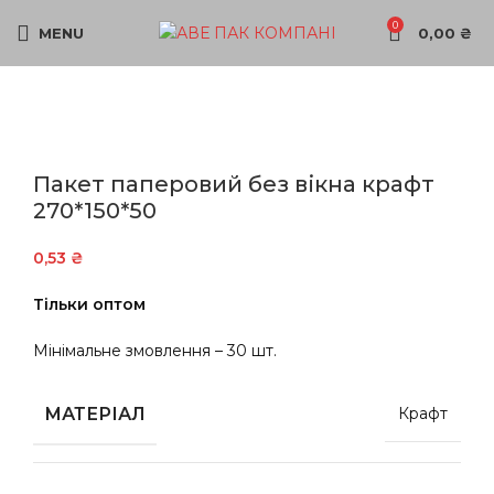
0
MENU
0,00
₴
Sold out
Пакет паперовий без вікна крафт
270*150*50
0,53
₴
Тільки оптом
Мінімальне змовлення – 30 шт.
МАТЕРІАЛ
Крафт