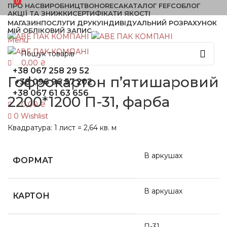
0
0
ПРО НАС
ВИРОБНИЦТВО
HORECA
КАТАЛОГ FEFCO
БЛОГ
АКЦІЇ ТА ЗНИЖКИ
СЕРТИФІКАТИ ЯКОСТІ
МАГАЗИН
ПОСЛУГИ ДРУКУ
ІНДИВІДУАЛЬНИЙ РОЗРАХУНОК
МІЙ ОБЛІКОВИЙ ЗАПИС
Menu
0,00
₴
+38 067 258 29 52
Гофрокартон п’ятишаровий
+38 096 96 57 202
+38 067 61 63 656
2200*1200 П-31, фарба
0,00
₴
0
Wishlist
Квадратура: 1 лист = 2,64 кв. м
В аркушах
ФОРМАТ
В аркушах
КАРТОН
П-31