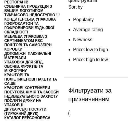
фільтрувати
РЕСТОРАНІВ
СУВЕНІРНА ПРОДУКЦІЯ З
Sort by
ВАШИМ ЛОГОТИПОМ
ТИМЧАСОВО НЕДОСТУПНО !!!
КОНДИТЕРСЬКА УПАКОВКА
Popularity
ГОФРОКАРТОН ТА
ГОФРОВИРОБИ БУДЬ-ЯКОЇ
Average rating
СКЛАДНОСТІ
МЕБЛЕВА УПАКОВКА З
Newness
СЕРТИФІКАТОМ FSC
ПОШТОВІ ТА САМОЗБІРНІ
КОРОБКИ
Price: low to high
ДОПОМІЖНІ ПАКУВАЛЬНІ
МАТЕРІАЛИ
Price: high to low
УПАКОВКА ДЛЯ ЯГІД,
ОВОЧІВ, ФРУКТІВ ТА
МІКРОГРІНУ
КРАФТОВІ ТА
ПОЛІЕТИЛЕНОВІ ПАКЕТИ ТА
САШЕ
КРАФТОВІ КОНТЕЙНЕРИ
Фільтрувати за
ПОБУТОВА ХІМІЯ ТА ЗАСОБИ
ІНДИВІДУАЛЬНОГО ЗАХИСТУ
призначенням
ПОСЛУГИ ДРУКУ НА
УПАКОВЦІ
ДРУКАРСЬКІ ПОСЛУГИ
(ТИРАЖНИЙ ДРУК)
КАТАЛОГ FEFCO
HORECA