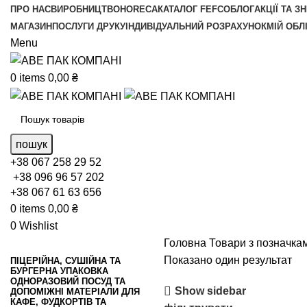
ПРО НАС
ВИРОБНИЦТВО
HORECA
КАТАЛОГ FEFCO
БЛОГ
АКЦІЇ ТА З
МАГАЗИН
ПОСЛУГИ ДРУКУ
ІНДИВІДУАЛЬНИЙ РОЗРАХУНОК
МІЙ ОБЛ
Menu
0
items
0,00
₴
пошук
+38 067 258 29 52
+38 096 96 57 202
+38 067 61 63 656
0
items
0,00
₴
0
Wishlist
Головна
Товари з позначкам
Показано один результат
ПІЦЕРІЙНА, СУШІЙНА ТА
БУРГЕРНА УПАКОВКА
ОДНОРАЗОВИЙ ПОСУД ТА
Show sidebar
ДОПОМІЖНІ МАТЕРІАЛИ ДЛЯ
КАФЕ, ФУДКОРТІВ ТА