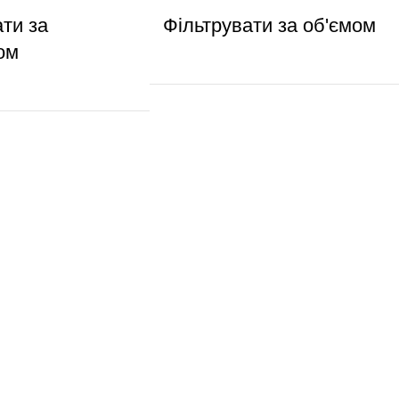
ати за
Фільтрувати за об'ємом
ом