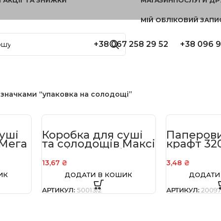
МІЙ ОБЛІКОВИЙ ЗАПИ
+38 067 258 29 52
+38 096 9
означками “упаковка на солодощі”
уші
Коробка для суші
Паперови
 Мега
та солодощів Максі
крафт 32
190
Крафт 200*50*130
13,67
₴
3,48
₴
ИК
ДОДАТИ В КОШИК
ДОДАТИ
АРТИКУЛ:
50013/2
АРТИКУЛ:
20097