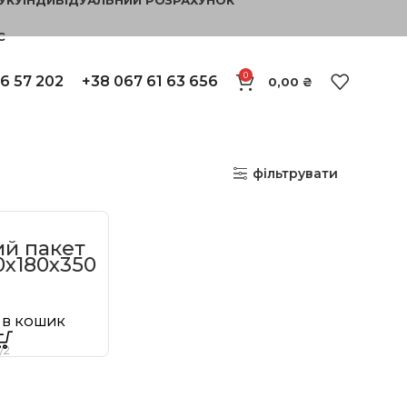
С
0
6 57 202
+38 067 61 63 656
0,00
₴
фільтрувати
й пакет
0х180х350
 В КОШИК
/2