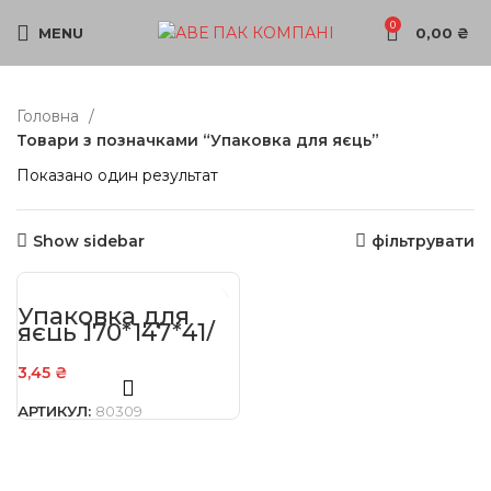
0
MENU
0,00
₴
Головна
Товари з позначками “Упаковка для яєць”
Показано один результат
Show sidebar
фільтрувати
Упаковка для
яєць 170*147*41/
20 гнізд для
перепелиних
3,45
₴
яєць полімерна
АРТИКУЛ:
80309