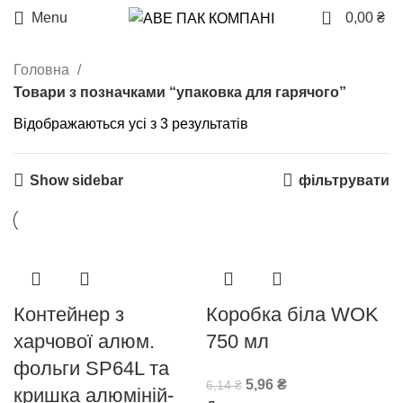
0
Menu
0,00
₴
Головна
Товари з позначками “упаковка для гарячого”
Відображаються усі з 3 результатів
Show sidebar
фільтрувати
-3%
Контейнер з
Коробка біла WOK
харчової алюм.
750 мл
фольги SP64L та
5,96
₴
6,14
₴
кришка алюміній-