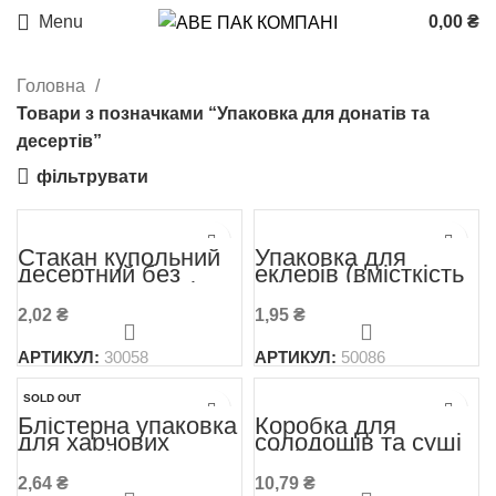
Menu
0,00
₴
Головна
Товари з позначками “Упаковка для донатів та
десертів”
фільтрувати
Стакан купольний
Упаковка для
десертний без
еклерів (вмісткість
кришки (200 мл)
2 еклери)
180*128*48 мм 790
2,02
₴
1,95
₴
мл
АРТИКУЛ:
30058
АРТИКУЛ:
50086
SOLD OUT
Блістерна упаковка
Коробка для
для харчових
солодощів та суші
продуктів
Міді Крафт
131*131*79 мм 920
130*50*130
2,64
₴
10,79
₴
мл (ПЕТ-22)