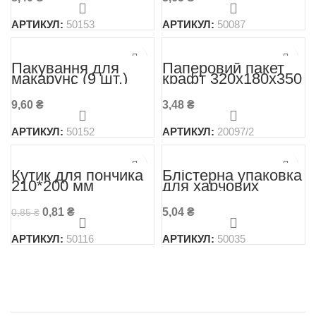
1680 мл
АРТИКУЛ:
50153
АРТИКУЛ:
50087
Пакування для
Паперовий пакет
макарунс (9 шт.)
крафт 320х180х350
міді крафт
195*51*51 (50 шт/
9,60
₴
3,48
₴
уп)
АРТИКУЛ:
50152
АРТИКУЛ:
20097/2
-5%
Кутик для пончика
Блістерна упаковка
210*200 мм
для харчових
продуктів
155*152*77 мм
0,81
₴
5,04
₴
0,85
₴
1400 мл ПЕТ ( 251 )
АРТИКУЛ:
50116
АРТИКУЛ:
50035