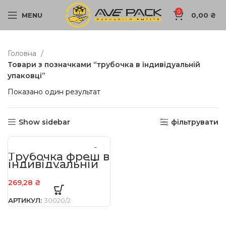
0
MENU
0,00
₴
Головна
Товари з позначками “трубочка в індивідуальній
упаковці”
Показано один результат
Show sidebar
фільтрувати
Трубочка фреш в
індивідуальній
упаковці 21 см
(300 шт/уп)
269,28
₴
АРТИКУЛ:
30020/2