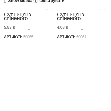
Show sidebar
фільтрувати
Супниця із
Супниця із
спіненого
спіненого
полістиролу 450
полістиролу 350 мл
мл. (25 шт в
5,83
₴
4,08
₴
упаковці)
АРТИКУЛ:
50065
АРТИКУЛ:
50064