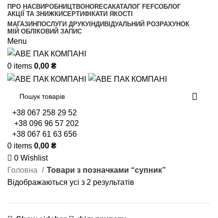
ПРО НАС
ВИРОБНИЦТВО
HORECA
КАТАЛОГ FEFCO
БЛОГ
АКЦІЇ ТА ЗНИЖКИ
СЕРТИФІКАТИ ЯКОСТІ
МАГАЗИН
ПОСЛУГИ ДРУКУ
ІНДИВІДУАЛЬНИЙ РОЗРАХУНОК
МІЙ ОБЛІКОВИЙ ЗАПИС
Menu
0
items
0,00
₴
+38 067 258 29 52
+38 096 96 57 202
+38 067 61 63 656
0
items
0,00
₴
0
Wishlist
Головна
Товари з позначками “супник”
Відображаються усі з 2 результатів