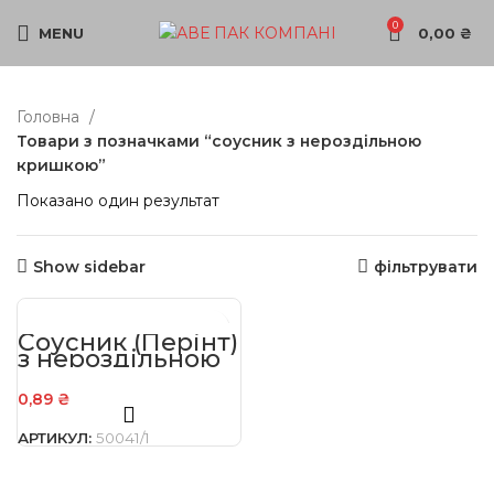
0
MENU
0,00
₴
Головна
Товари з позначками “соусник з нероздільною
кришкою”
Показано один результат
Show sidebar
фільтрувати
Соусник (Перінт)
з нероздільною
кришкою
прозорий 30 мл
0,89
₴
АРТИКУЛ:
50041/1