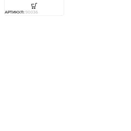
Е/ Фарба
АРТИКУЛ:
90036