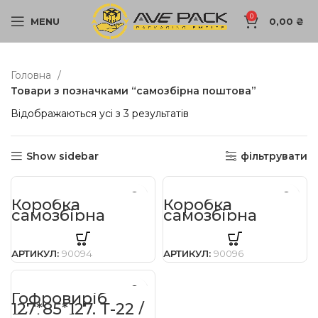
0
MENU
0,00
₴
Головна
Товари з позначками “самозбірна поштова”
Відображаються усі з 3 результатів
Show sidebar
фільтрувати
Коробка
Коробка
самозбірна
самозбірна
розмір
розмір
450х300х75мм /
400х400х80мм /
Е/
Е/
АРТИКУЛ:
90094
АРТИКУЛ:
90096
Гофровиріб
127*85*127, Т-22 /