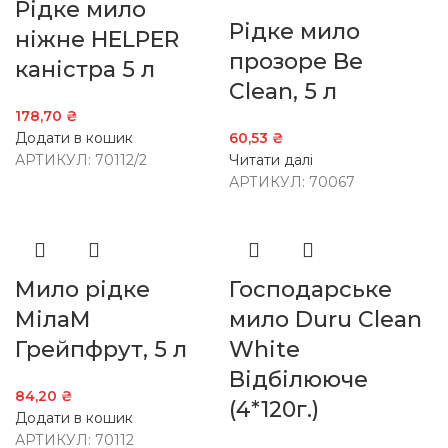
Рідке мило
Рідке мило
ніжне HELPER
прозоре Be
каністра 5 л
Clean, 5 л
178,70
₴
Додати в кошик
60,53
₴
АРТИКУЛ:
70112/2
Читати далі
АРТИКУЛ:
70067
Мило рідке
Господарське
МілаМ
мило Duru Clean
Грейпфрут, 5 л
White
Відбілююче
84,20
₴
(4*120г.)
Додати в кошик
АРТИКУЛ:
70112