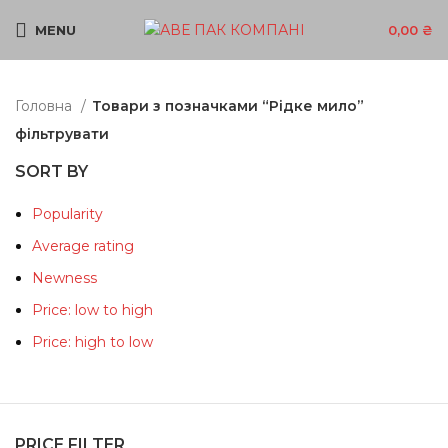
MENU
0,00
₴
Головна
Товари з позначками “Рідке мило”
фільтрувати
SORT BY
Popularity
Average rating
Newness
Price: low to high
Price: high to low
PRICE FILTER