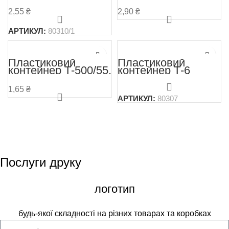
прозорий TL5a
-1000/110, прозорий
-250/76 з цільною
2,55
₴
2,90
₴
кришкою
АРТИКУЛ:
80310/1
Пластиковий
Пластиковий
контейнер Т-500/55,
контейнер Т-6
прозорий
750/80 для ягід
1,65
₴
АРТИКУЛ:
80307
Послуги друку
логотип
будь-якої складності на різних товарах та коробках