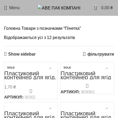
0
Menu
0,00
₴
Головна
Товари з позначками “Пінетка”
Відображаються усі з 12 результатів
Show sidebar
фільтрувати
SOLD
SOLD
OUT
OUT
Пластиковий
Пластиковий
контейнер для ягід,
контейнер для ягід
фруктів та овочів
Т1-250/35 250 г
Т1- 500/55
чорна (кришка
1,70
₴
(186х114х55) 500 г
продається окремо)
АРТИКУЛ:
80306/1
без кришки
АРТИКУЛ:
80302
Пластиковий
Пластиковий
контейнер для ягід,
контейнер для ягід,