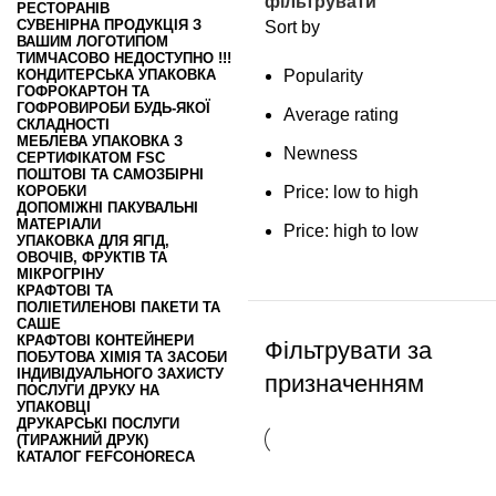
фільтрувати
РЕСТОРАНІВ
СУВЕНІРНА ПРОДУКЦІЯ З
Sort by
ВАШИМ ЛОГОТИПОМ
ТИМЧАСОВО НЕДОСТУПНО !!!
КОНДИТЕРСЬКА УПАКОВКА
Popularity
ГОФРОКАРТОН ТА
ГОФРОВИРОБИ БУДЬ-ЯКОЇ
Average rating
СКЛАДНОСТІ
МЕБЛЕВА УПАКОВКА З
Newness
СЕРТИФІКАТОМ FSC
ПОШТОВІ ТА САМОЗБІРНІ
КОРОБКИ
Price: low to high
ДОПОМІЖНІ ПАКУВАЛЬНІ
МАТЕРІАЛИ
Price: high to low
УПАКОВКА ДЛЯ ЯГІД,
ОВОЧІВ, ФРУКТІВ ТА
МІКРОГРІНУ
КРАФТОВІ ТА
ПОЛІЕТИЛЕНОВІ ПАКЕТИ ТА
САШЕ
КРАФТОВІ КОНТЕЙНЕРИ
Фільтрувати за
ПОБУТОВА ХІМІЯ ТА ЗАСОБИ
ІНДИВІДУАЛЬНОГО ЗАХИСТУ
призначенням
ПОСЛУГИ ДРУКУ НА
УПАКОВЦІ
ДРУКАРСЬКІ ПОСЛУГИ
(ТИРАЖНИЙ ДРУК)
КАТАЛОГ FEFCO
HORECA