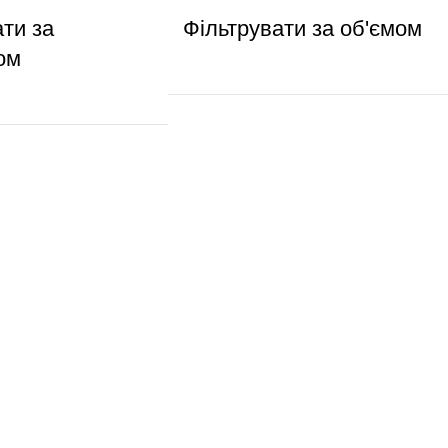
ати за
Фільтрувати за об'ємом
ом