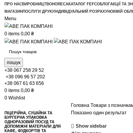
ПРО НАС
ВИРОБНИЦТВО
HORECA
КАТАЛОГ FEFCO
БЛОГ
АКЦІЇ ТА З
МАГАЗИН
ПОСЛУГИ ДРУКУ
ІНДИВІДУАЛЬНИЙ РОЗРАХУНОК
МІЙ ОБЛ
Menu
0
items
0,00
₴
пошук
+38 067 258 29 52
+38 096 96 57 202
+38 067 61 63 656
0
items
0,00
₴
0
Wishlist
Головна
Товари з позначкам
Показано один результат
ПІЦЕРІЙНА, СУШІЙНА ТА
БУРГЕРНА УПАКОВКА
ОДНОРАЗОВИЙ ПОСУД ТА
Show sidebar
ДОПОМІЖНІ МАТЕРІАЛИ ДЛЯ
КАФЕ, ФУДКОРТІВ ТА