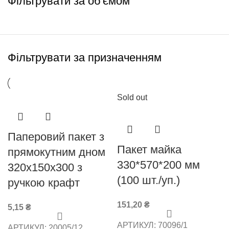
Фільтрувати за об'ємом
Фільтрувати за призначенням
Sold out
Паперовий пакет з
Пакет майка
прямокутним дном
330*570*200 мм
320х150х300 з
(100 шт./уп.)
ручкою крафт
151,20
₴
5,15
₴
АРТИКУЛ:
70096/1
АРТИКУЛ:
20005/12