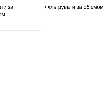
ати за
Фільтрувати за об'ємом
ом