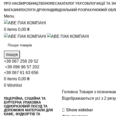
ПРО НАС
ВИРОБНИЦТВО
HORECA
КАТАЛОГ FEFCO
БЛОГ
АКЦІЇ ТА З
МАГАЗИН
ПОСЛУГИ ДРУКУ
ІНДИВІДУАЛЬНИЙ РОЗРАХУНОК
МІЙ ОБЛ
Menu
0
items
0,00
₴
пошук
+38 067 258 29 52
+38 096 96 57 202
+38 067 61 63 656
0
items
0,00
₴
0
Wishlist
Головна
Товари з позначкам
Відображаються усі з 2 резу
ПІЦЕРІЙНА, СУШІЙНА ТА
БУРГЕРНА УПАКОВКА
ОДНОРАЗОВИЙ ПОСУД ТА
Show sidebar
ДОПОМІЖНІ МАТЕРІАЛИ ДЛЯ
КАФЕ, ФУДКОРТІВ ТА