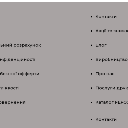
Контакти
Акції та зниж
льний розрахунок
Блог
нфіденційності
Виробництво
ублічної офферти
Про нас
и якості
Послуги друк
повернення
Каталог FEFC
Контакти