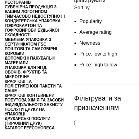
фільтрувати
РЕСТОРАНІВ
СУВЕНІРНА ПРОДУКЦІЯ З
Sort by
ВАШИМ ЛОГОТИПОМ
ТИМЧАСОВО НЕДОСТУПНО !!!
КОНДИТЕРСЬКА УПАКОВКА
Popularity
ГОФРОКАРТОН ТА
ГОФРОВИРОБИ БУДЬ-ЯКОЇ
Average rating
СКЛАДНОСТІ
МЕБЛЕВА УПАКОВКА З
Newness
СЕРТИФІКАТОМ FSC
ПОШТОВІ ТА САМОЗБІРНІ
КОРОБКИ
Price: low to high
ДОПОМІЖНІ ПАКУВАЛЬНІ
МАТЕРІАЛИ
Price: high to low
УПАКОВКА ДЛЯ ЯГІД,
ОВОЧІВ, ФРУКТІВ ТА
МІКРОГРІНУ
КРАФТОВІ ТА
ПОЛІЕТИЛЕНОВІ ПАКЕТИ ТА
САШЕ
КРАФТОВІ КОНТЕЙНЕРИ
Фільтрувати за
ПОБУТОВА ХІМІЯ ТА ЗАСОБИ
ІНДИВІДУАЛЬНОГО ЗАХИСТУ
призначенням
ПОСЛУГИ ДРУКУ НА
УПАКОВЦІ
ДРУКАРСЬКІ ПОСЛУГИ
(ТИРАЖНИЙ ДРУК)
КАТАЛОГ FEFCO
HORECA