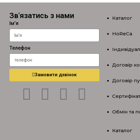
Зв'язатись з нами
Каталог
Ім'я
HoReCa
Телефон
Індивідуа
Договір ко
Замовити дзвінок
Договір п
Сертифікат
Обмін та 
Каталог