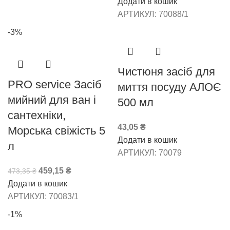
Додати в кошик
АРТИКУЛ:
70088/1
-3%
Чистюня засіб для
PRO service Засіб
миття посуду АЛОЄ
мийний для ван і
500 мл
сантехніки,
43,05
₴
Морська свіжість 5
Додати в кошик
л
АРТИКУЛ:
70079
459,15
₴
473,35
₴
Додати в кошик
АРТИКУЛ:
70083/1
-1%