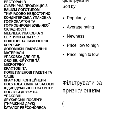
фільтрувати
РЕСТОРАНІВ
СУВЕНІРНА ПРОДУКЦІЯ З
Sort by
ВАШИМ ЛОГОТИПОМ
ТИМЧАСОВО НЕДОСТУПНО !!!
КОНДИТЕРСЬКА УПАКОВКА
Popularity
ГОФРОКАРТОН ТА
ГОФРОВИРОБИ БУДЬ-ЯКОЇ
Average rating
СКЛАДНОСТІ
МЕБЛЕВА УПАКОВКА З
Newness
СЕРТИФІКАТОМ FSC
ПОШТОВІ ТА САМОЗБІРНІ
КОРОБКИ
Price: low to high
ДОПОМІЖНІ ПАКУВАЛЬНІ
МАТЕРІАЛИ
Price: high to low
УПАКОВКА ДЛЯ ЯГІД,
ОВОЧІВ, ФРУКТІВ ТА
МІКРОГРІНУ
КРАФТОВІ ТА
ПОЛІЕТИЛЕНОВІ ПАКЕТИ ТА
САШЕ
КРАФТОВІ КОНТЕЙНЕРИ
Фільтрувати за
ПОБУТОВА ХІМІЯ ТА ЗАСОБИ
ІНДИВІДУАЛЬНОГО ЗАХИСТУ
призначенням
ПОСЛУГИ ДРУКУ НА
УПАКОВЦІ
ДРУКАРСЬКІ ПОСЛУГИ
(ТИРАЖНИЙ ДРУК)
КАТАЛОГ FEFCO
HORECA