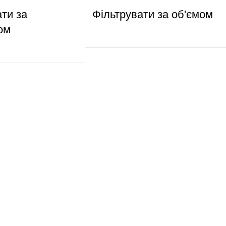
ати за
Фільтрувати за об'ємом
ом