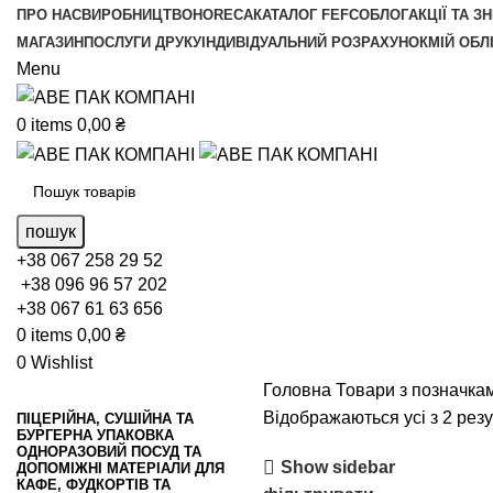
ПРО НАС
ВИРОБНИЦТВО
HORECA
КАТАЛОГ FEFCO
БЛОГ
АКЦІЇ ТА З
МАГАЗИН
ПОСЛУГИ ДРУКУ
ІНДИВІДУАЛЬНИЙ РОЗРАХУНОК
МІЙ ОБЛ
Menu
0
items
0,00
₴
пошук
+38 067 258 29 52
+38 096 96 57 202
+38 067 61 63 656
0
items
0,00
₴
0
Wishlist
Головна
Товари з позначкам
Відображаються усі з 2 резу
ПІЦЕРІЙНА, СУШІЙНА ТА
БУРГЕРНА УПАКОВКА
ОДНОРАЗОВИЙ ПОСУД ТА
Show sidebar
ДОПОМІЖНІ МАТЕРІАЛИ ДЛЯ
КАФЕ, ФУДКОРТІВ ТА