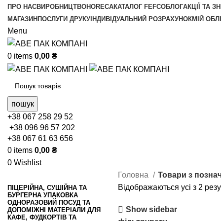
ПРО НАС
ВИРОБНИЦТВО
HORECA
КАТАЛОГ FEFCO
БЛОГ
АКЦІЇ ТА З
МАГАЗИН
ПОСЛУГИ ДРУКУ
ІНДИВІДУАЛЬНИЙ РОЗРАХУНОК
МІЙ ОБЛ
Menu
0
items
0,00
₴
пошук
+38 067 258 29 52
+38 096 96 57 202
+38 067 61 63 656
0
items
0,00
₴
0
Wishlist
Головна
Товари з позна
Відображаються усі з 2 резу
ПІЦЕРІЙНА, СУШІЙНА ТА
БУРГЕРНА УПАКОВКА
ОДНОРАЗОВИЙ ПОСУД ТА
Show sidebar
ДОПОМІЖНІ МАТЕРІАЛИ ДЛЯ
КАФЕ, ФУДКОРТІВ ТА