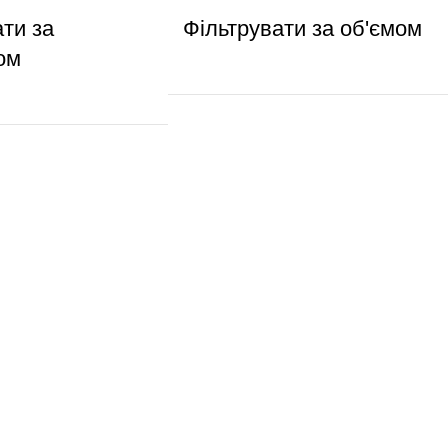
ати за
Фільтрувати за об'ємом
ом