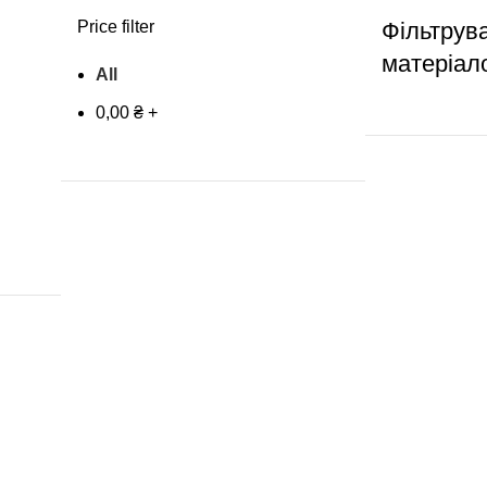
Price filter
Фільтрув
матеріал
All
0,00
₴
+