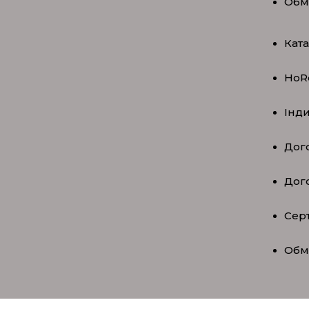
Обм
Кат
HoR
Інд
Дого
Дог
Серт
Обм