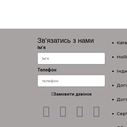
Зв'язатись з нами
Кат
Ім'я
HoR
Телефон
Інд
Дого
Замовити дзвінок
Дог
Серт