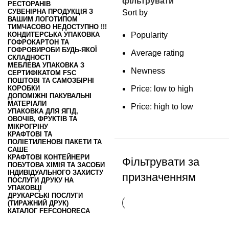
фільтрувати
РЕСТОРАНІВ
СУВЕНІРНА ПРОДУКЦІЯ З
Sort by
ВАШИМ ЛОГОТИПОМ
ТИМЧАСОВО НЕДОСТУПНО !!!
КОНДИТЕРСЬКА УПАКОВКА
Popularity
ГОФРОКАРТОН ТА
ГОФРОВИРОБИ БУДЬ-ЯКОЇ
Average rating
СКЛАДНОСТІ
МЕБЛЕВА УПАКОВКА З
Newness
СЕРТИФІКАТОМ FSC
ПОШТОВІ ТА САМОЗБІРНІ
КОРОБКИ
Price: low to high
ДОПОМІЖНІ ПАКУВАЛЬНІ
МАТЕРІАЛИ
Price: high to low
УПАКОВКА ДЛЯ ЯГІД,
ОВОЧІВ, ФРУКТІВ ТА
МІКРОГРІНУ
КРАФТОВІ ТА
ПОЛІЕТИЛЕНОВІ ПАКЕТИ ТА
САШЕ
КРАФТОВІ КОНТЕЙНЕРИ
Фільтрувати за
ПОБУТОВА ХІМІЯ ТА ЗАСОБИ
ІНДИВІДУАЛЬНОГО ЗАХИСТУ
призначенням
ПОСЛУГИ ДРУКУ НА
УПАКОВЦІ
ДРУКАРСЬКІ ПОСЛУГИ
(ТИРАЖНИЙ ДРУК)
КАТАЛОГ FEFCO
HORECA