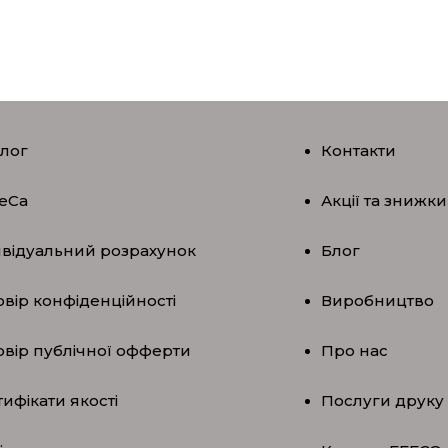
алог
Контакти
eCa
Акції та знижки
ивідуальний розрахунок
Блог
вір конфіденційності
Виробництво
овір публічної офферти
Про нас
ифікати якості
Послуги друку