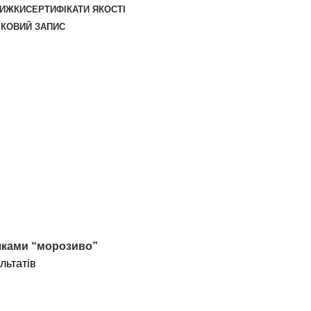
НИЖКИ
СЕРТИФІКАТИ ЯКОСТІ
ІКОВИЙ ЗАПИС
чками “морозиво”
льтатів