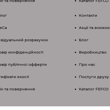
ін та повернення
Каталог FEFCO
алог
Контакти
eCa
Акції та знижки
ивідуальний розрахунок
Блог
вір конфіденційності
Виробництво
овір публічної офферти
Про нас
ифікати якості
Послуги друку
ін та повернення
Каталог FEFCO