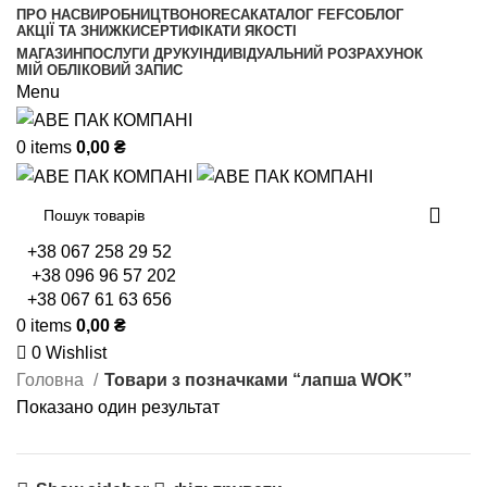
ПРО НАС
ВИРОБНИЦТВО
HORECA
КАТАЛОГ FEFCO
БЛОГ
АКЦІЇ ТА ЗНИЖКИ
СЕРТИФІКАТИ ЯКОСТІ
МАГАЗИН
ПОСЛУГИ ДРУКУ
ІНДИВІДУАЛЬНИЙ РОЗРАХУНОК
МІЙ ОБЛІКОВИЙ ЗАПИС
Menu
0
items
0,00
₴
+38 067 258 29 52
+38 096 96 57 202
+38 067 61 63 656
0
items
0,00
₴
0
Wishlist
Головна
Товари з позначками “лапша WOK”
Показано один результат