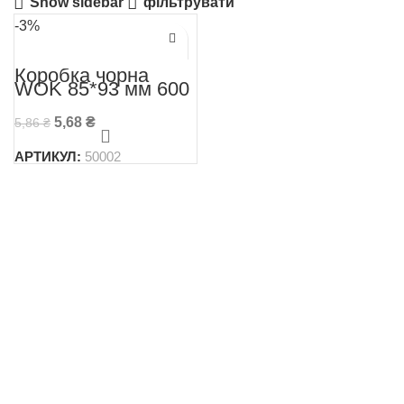
Show sidebar
фільтрувати
-3%
Коробка чорна
WOK 85*93 мм 600
мл
5,68
₴
5,86
₴
АРТИКУЛ:
50002