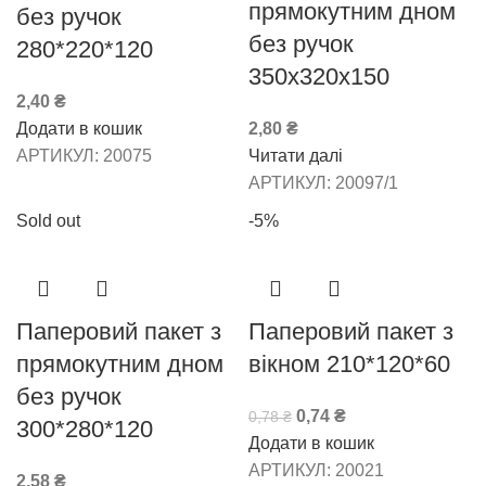
прямокутним дном
без ручок
без ручок
280*220*120
350х320х150
2,40
₴
Додати в кошик
2,80
₴
АРТИКУЛ:
20075
Читати далі
АРТИКУЛ:
20097/1
Sold out
-5%
Паперовий пакет з
Паперовий пакет з
прямокутним дном
вікном 210*120*60
без ручок
0,74
₴
0,78
₴
300*280*120
Додати в кошик
АРТИКУЛ:
20021
2,58
₴