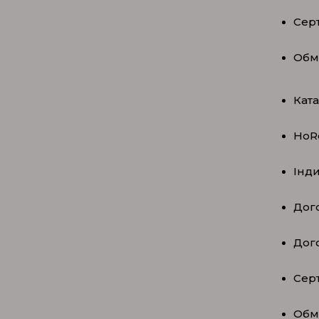
Серт
Обм
Кат
HoR
Інд
Дого
Дог
Серт
Обм