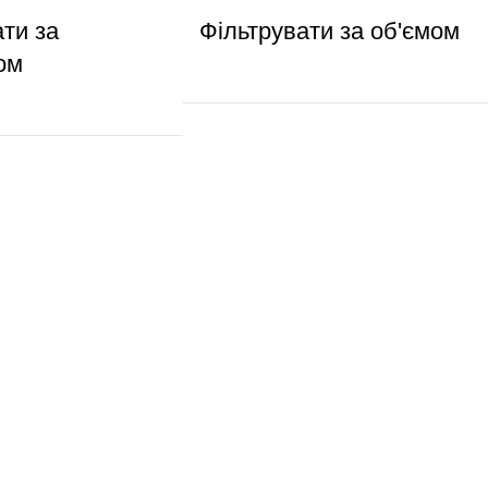
ати за
Фільтрувати за об'ємом
ом