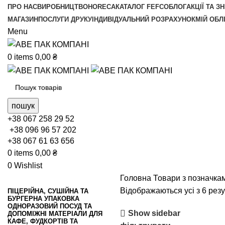
ПРО НАС
ВИРОБНИЦТВО
HORECA
КАТАЛОГ FEFCO
БЛОГ
АКЦІЇ ТА З
МАГАЗИН
ПОСЛУГИ ДРУКУ
ІНДИВІДУАЛЬНИЙ РОЗРАХУНОК
МІЙ ОБЛ
Menu
0
items
0,00
₴
пошук
+38 067 258 29 52
+38 096 96 57 202
+38 067 61 63 656
0
items
0,00
₴
0
Wishlist
Головна
Товари з позначкам
Відображаються усі з 6 резу
ПІЦЕРІЙНА, СУШІЙНА ТА
БУРГЕРНА УПАКОВКА
ОДНОРАЗОВИЙ ПОСУД ТА
Show sidebar
ДОПОМІЖНІ МАТЕРІАЛИ ДЛЯ
КАФЕ, ФУДКОРТІВ ТА