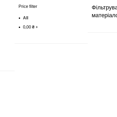
Price filter
Фільтрув
матеріал
All
0,00
₴
+