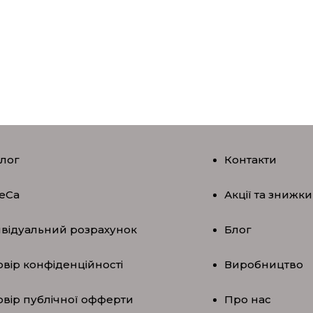
алог
Контакти
eCa
Акції та знижки
ивідуальний розрахунок
Блог
вір конфіденційності
Виробництво
овір публічної офферти
Про нас