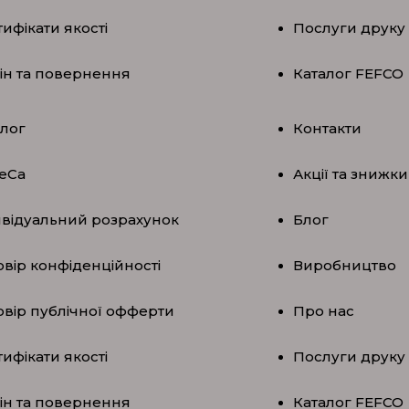
ифікати якості
Послуги друку
ін та повернення
Каталог FEFCO
алог
Контакти
eCa
Акції та знижки
ивідуальний розрахунок
Блог
вір конфіденційності
Виробництво
овір публічної офферти
Про нас
ифікати якості
Послуги друку
ін та повернення
Каталог FEFCO