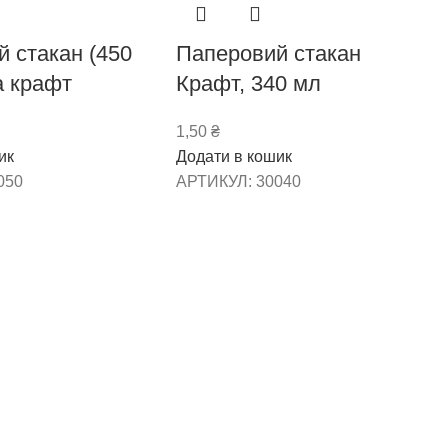
 стакан (450
Паперовий стакан
а крафт
Крафт, 340 мл
1,50
₴
ик
Додати в кошик
050
АРТИКУЛ:
30040