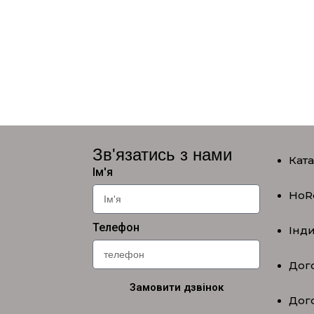
Зв'язатись з нами
Кат
Ім'я
HoR
Телефон
Інд
Дого
Замовити дзвінок
Дог