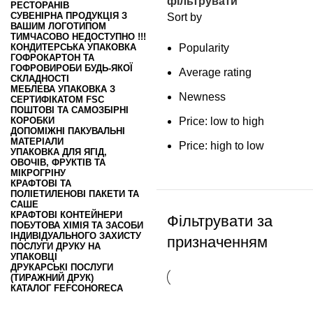
фільтрувати
РЕСТОРАНІВ
СУВЕНІРНА ПРОДУКЦІЯ З
Sort by
ВАШИМ ЛОГОТИПОМ
ТИМЧАСОВО НЕДОСТУПНО !!!
КОНДИТЕРСЬКА УПАКОВКА
Popularity
ГОФРОКАРТОН ТА
ГОФРОВИРОБИ БУДЬ-ЯКОЇ
Average rating
СКЛАДНОСТІ
МЕБЛЕВА УПАКОВКА З
Newness
СЕРТИФІКАТОМ FSC
ПОШТОВІ ТА САМОЗБІРНІ
КОРОБКИ
Price: low to high
ДОПОМІЖНІ ПАКУВАЛЬНІ
МАТЕРІАЛИ
Price: high to low
УПАКОВКА ДЛЯ ЯГІД,
ОВОЧІВ, ФРУКТІВ ТА
МІКРОГРІНУ
КРАФТОВІ ТА
ПОЛІЕТИЛЕНОВІ ПАКЕТИ ТА
САШЕ
КРАФТОВІ КОНТЕЙНЕРИ
Фільтрувати за
ПОБУТОВА ХІМІЯ ТА ЗАСОБИ
ІНДИВІДУАЛЬНОГО ЗАХИСТУ
призначенням
ПОСЛУГИ ДРУКУ НА
УПАКОВЦІ
ДРУКАРСЬКІ ПОСЛУГИ
(ТИРАЖНИЙ ДРУК)
КАТАЛОГ FEFCO
HORECA