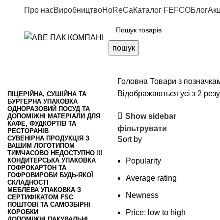
Про нас
Виробництво
HoReCa
Каталог FEFCO
Блог
Акц
пошук
Головна
Товари з позначкам
Відображаються усі з 2 резу
ПІЦЕРІЙНА, СУШІЙНА ТА
БУРГЕРНА УПАКОВКА
ОДНОРАЗОВИЙ ПОСУД ТА
Show sidebar
ДОПОМІЖНІ МАТЕРІАЛИ ДЛЯ
КАФЕ, ФУДКОРТІВ ТА
фільтрувати
РЕСТОРАНІВ
СУВЕНІРНА ПРОДУКЦІЯ З
Sort by
ВАШИМ ЛОГОТИПОМ
ТИМЧАСОВО НЕДОСТУПНО !!!
КОНДИТЕРСЬКА УПАКОВКА
Popularity
ГОФРОКАРТОН ТА
ГОФРОВИРОБИ БУДЬ-ЯКОЇ
Average rating
СКЛАДНОСТІ
МЕБЛЕВА УПАКОВКА З
Newness
СЕРТИФІКАТОМ FSC
ПОШТОВІ ТА САМОЗБІРНІ
КОРОБКИ
Price: low to high
ДОПОМІЖНІ ПАКУВАЛЬНІ