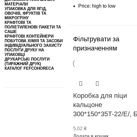
МАТЕРІАЛИ
Price: high to low
УПАКОВКА ДЛЯ ЯГІД,
ОВОЧІВ, ФРУКТІВ ТА
МІКРОГРІНУ
КРАФТОВІ ТА
ПОЛІЕТИЛЕНОВІ ПАКЕТИ ТА
САШЕ
КРАФТОВІ КОНТЕЙНЕРИ
Фільтрувати за
ПОБУТОВА ХІМІЯ ТА ЗАСОБИ
ІНДИВІДУАЛЬНОГО ЗАХИСТУ
призначенням
ПОСЛУГИ ДРУКУ НА
УПАКОВЦІ
ДРУКАРСЬКІ ПОСЛУГИ
(ТИРАЖНИЙ ДРУК)
КАТАЛОГ FEFCO
HORECA
Коробка для піци
кальцоне
300*150*35Т-22/Е/, 
5,02
₴
Додати в кошик