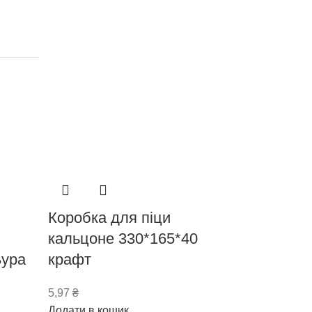
Коробка для піци
кальцоне 330*165*40
Бура
крафт
5,97
₴
Додати в кошик