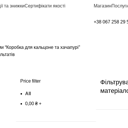
ії та знижки
Сертифікати якості
Магазин
Послуги
+38 067 258 29 
и “Коробка для кальцоне та хачапурі”
льтатів
Price filter
Фільтрув
матеріал
All
0,00
₴
+