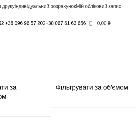
 друку
Індивідуальний розрахунок
Мій обліковий запис
0
52
+38 096 96 57 202
+38 067 61 63 656
0,00
₴
ати за
Фільтрувати за об'ємом
ом