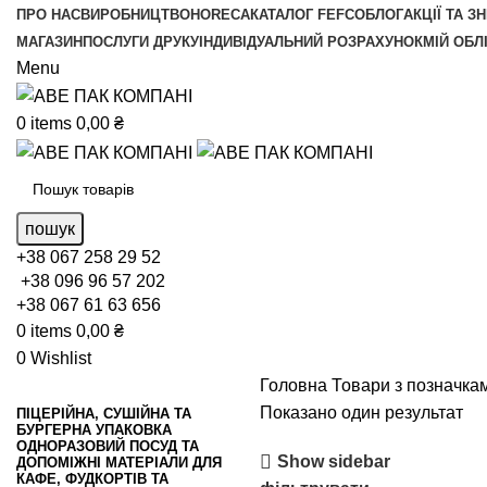
ПРО НАС
ВИРОБНИЦТВО
HORECA
КАТАЛОГ FEFCO
БЛОГ
АКЦІЇ ТА З
МАГАЗИН
ПОСЛУГИ ДРУКУ
ІНДИВІДУАЛЬНИЙ РОЗРАХУНОК
МІЙ ОБЛ
Menu
0
items
0,00
₴
пошук
+38 067 258 29 52
+38 096 96 57 202
+38 067 61 63 656
0
items
0,00
₴
0
Wishlist
Головна
Товари з позначка
Показано один результат
ПІЦЕРІЙНА, СУШІЙНА ТА
БУРГЕРНА УПАКОВКА
ОДНОРАЗОВИЙ ПОСУД ТА
Show sidebar
ДОПОМІЖНІ МАТЕРІАЛИ ДЛЯ
КАФЕ, ФУДКОРТІВ ТА