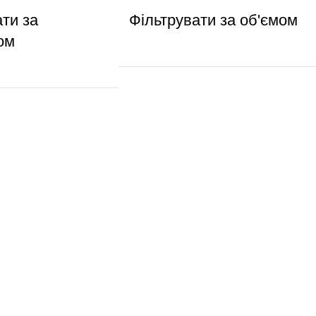
ати за
Фільтрувати за об'ємом
ом