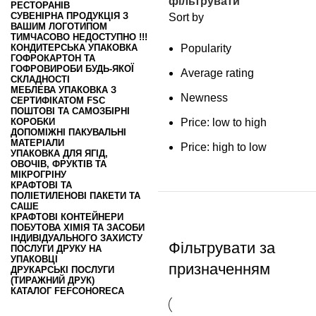
фільтрувати
РЕСТОРАНІВ
СУВЕНІРНА ПРОДУКЦІЯ З
Sort by
ВАШИМ ЛОГОТИПОМ
ТИМЧАСОВО НЕДОСТУПНО !!!
КОНДИТЕРСЬКА УПАКОВКА
Popularity
ГОФРОКАРТОН ТА
ГОФРОВИРОБИ БУДЬ-ЯКОЇ
Average rating
СКЛАДНОСТІ
МЕБЛЕВА УПАКОВКА З
Newness
СЕРТИФІКАТОМ FSC
ПОШТОВІ ТА САМОЗБІРНІ
КОРОБКИ
Price: low to high
ДОПОМІЖНІ ПАКУВАЛЬНІ
МАТЕРІАЛИ
Price: high to low
УПАКОВКА ДЛЯ ЯГІД,
ОВОЧІВ, ФРУКТІВ ТА
МІКРОГРІНУ
КРАФТОВІ ТА
ПОЛІЕТИЛЕНОВІ ПАКЕТИ ТА
САШЕ
КРАФТОВІ КОНТЕЙНЕРИ
ПОБУТОВА ХІМІЯ ТА ЗАСОБИ
ІНДИВІДУАЛЬНОГО ЗАХИСТУ
Фільтрувати за
ПОСЛУГИ ДРУКУ НА
УПАКОВЦІ
призначенням
ДРУКАРСЬКІ ПОСЛУГИ
(ТИРАЖНИЙ ДРУК)
КАТАЛОГ FEFCO
HORECA