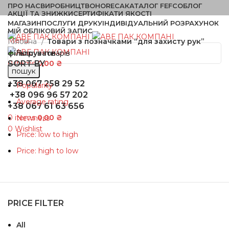
ПРО НАС
ВИРОБНИЦТВО
HORECA
КАТАЛОГ FEFCO
БЛОГ
АКЦІЇ ТА ЗНИЖКИ
СЕРТИФІКАТИ ЯКОСТІ
МАГАЗИН
ПОСЛУГИ ДРУКУ
ІНДИВІДУАЛЬНИЙ РОЗРАХУНОК
МІЙ ОБЛІКОВИЙ ЗАПИС
Menu
Головна
Товари з позначками “для захисту рук”
фільтрувати
SORT BY
0
items
0,00
₴
пошук
+38 067 258 29 52
Popularity
+38 096 96 57 202
Average rating
+38 067 61 63 656
0
items
0,00
₴
Newness
0
Wishlist
Price: low to high
Price: high to low
PRICE FILTER
All